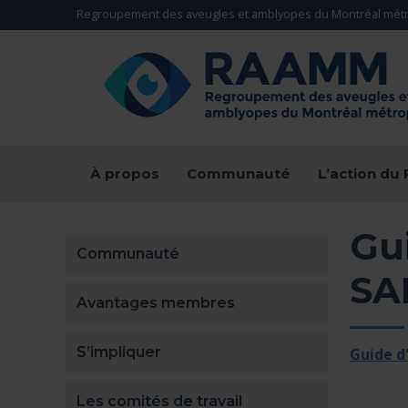
Aller directement au contenu
Regroupement des aveugles et amblyopes du Montréal métr
RETOUR À LA PAGE D'ACCUEIL -
À propos
Communauté
L’action d
Gui
Communauté
SA
Avantages membres
S’impliquer
Guide d
Les comités de travail