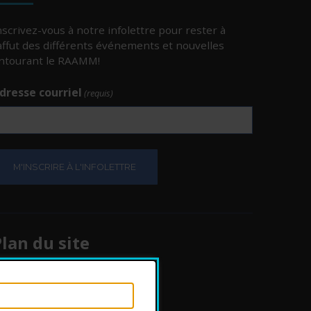
nscrivez-vous à notre infolettre pour rester à
’affut des différents événements et nouvelles
ntourant le RAAMM!
dresse courriel
(requis)
e.
e.
lan du site
Protection des
renseignements