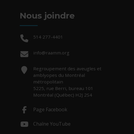
Nous joindre
Téléphone :
514 277-4401
Courriel :
info@raamm.org
Adresse :
Regroupement des aveugles et
amblyopes du Montréal
métropolitain
5225, rue Berri, bureau 101
Montréal (Québec) H2J 2S4
Page Facebook
- Cet hyperlien s'ouvrira dans une nouv
Chaîne YouTube
- Cet hyperlien s'ouvrira dans une nouv