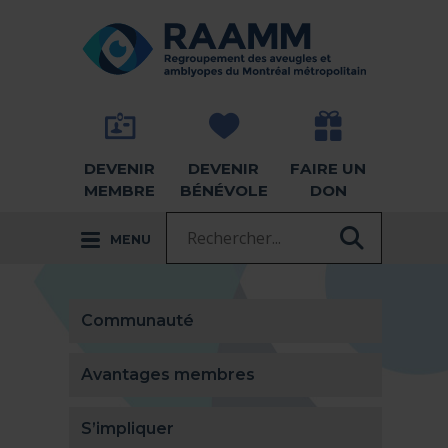
Aller directement au contenu
RETOUR À LA PAGE D'ACCUEIL -
DEVENIR
DEVENIR
FAIRE UN
MEMBRE
BÉNÉVOLE
DON
Recherche :
MENU
RECHER
Communauté
Avantages membres
S’impliquer