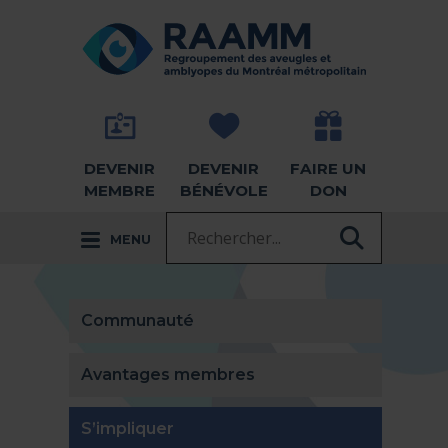
Aller directement au contenu
RETOUR À LA PAGE D'ACCUEIL -
DEVENIR
DEVENIR
FAIRE UN
MEMBRE
BÉNÉVOLE
DON
Recherche :
MENU
RECHER
Communauté
Avantages membres
(actuellement sélectionnée)
S’impliquer