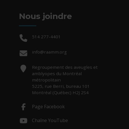
Nous joindre
Téléphone :
514 277-4401
Courriel :
info@raamm.org
Adresse :
Regroupement des aveugles et
amblyopes du Montréal
métropolitain
5225, rue Berri, bureau 101
Montréal (Québec) H2J 2S4
Page Facebook
- Cet hyperlien s'ouvrira dans une nouv
Chaîne YouTube
- Cet hyperlien s'ouvrira dans une nouv