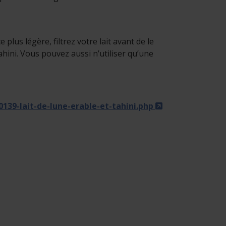
e plus légère, filtrez votre lait avant de le
hini. Vous pouvez aussi n’utiliser qu’une
- Cet hyperlien
39-lait-de-lune-erable-et-tahini.php