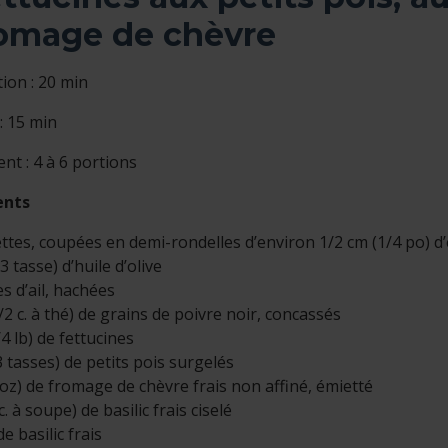
omage de chèvre
ion : 20 min
: 15 min
t : 4 à 6 portions
ents
ttes, coupées en demi-rondelles d’environ 1/2 cm (1/4 po) d
3 tasse) d’huile d’olive
s d’ail, hachées
/2 c. à thé) de grains de poivre noir, concassés
4 lb) de fettucines
3 tasses) de petits pois surgelés
 oz) de fromage de chèvre frais non affiné, émietté
c. à soupe) de basilic frais ciselé
de basilic frais