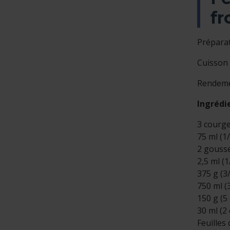
fr
Préparat
Cuisson 
Rendemen
Ingrédi
3 courge
75 ml (1/
2 gousse
2,5 ml (1
375 g (3/
750 ml (
150 g (5
30 ml (2 
Feuilles 