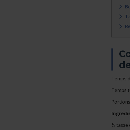
Bo
Ta
Re
Co
d
Temps de
Temps to
Portions 
Ingrédi
½ tasse 