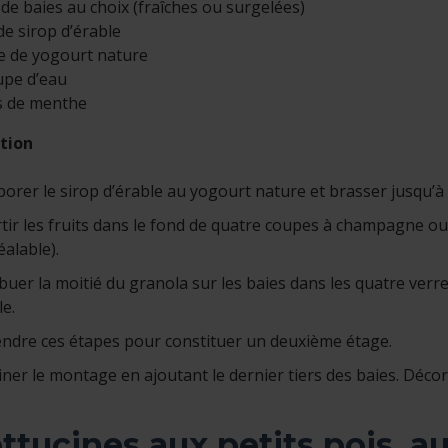
 de baies au choix (fraîches ou surgelées)
de sirop d’érable
e de yogourt nature
oupe d’eau
es de menthe
tion
porer le sirop d’érable au yogourt nature et brasser jusqu
tir les fruits dans le fond de quatre coupes à champagne ou da
éalable).
ibuer la moitié du granola sur les baies dans les quatre verr
le.
ndre ces étapes pour constituer un deuxième étage.
ner le montage en ajoutant le dernier tiers des baies. Décor
ttucines aux petits pois, a