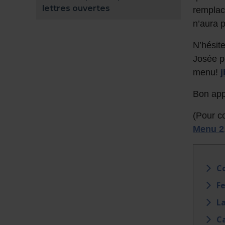
lettres ouvertes
remplac
n’aura 
N’hésite
Josée p
menu!
Bon appé
(Pour c
Menu 2
Co
Fe
La
Ca