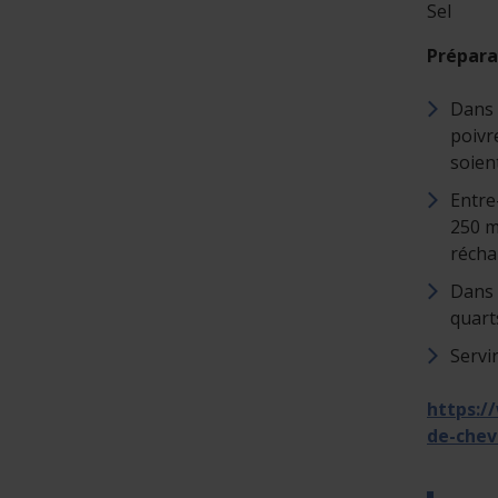
Sel
Prépara
Dans u
poivr
soien
Entre
250 m
récha
Dans 
quarts
Servir
https:/
de-chev