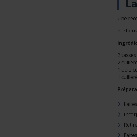
La
Une rec
Portions 
Ingrédi
2 tasses
2 cuiller
1 ou 2 cu
1 cuiller
Prépara
Faites
Incor
Retire
Faite