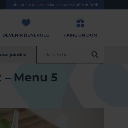
Laboratoire de promotion de l’accessibilité du Web
DEVENIR BÉNÉVOLE
FAIRE UN DON
Recherche :
ous joindre
RECHERC
t – Menu 5