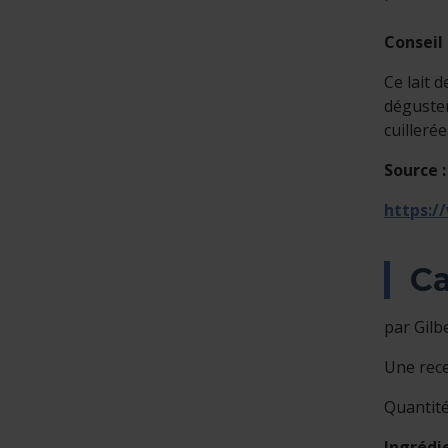
Conseil
Ce lait d
déguster
cuillerée
Source :
https:/
Ca
par Gilb
Une rec
Quantité
Ingrédi