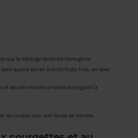
’à ce que le mélange devienne homogène;
ns quatre verres à vin (si fruits frais, les laver
es et ajouter ensuite la moitié du yogourt à
er les coupes avec une feuille de menthe.
ux courgettes et au