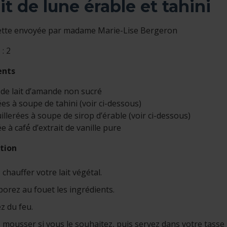
it de lune érable et tahini
ette envoyée par madame Marie-Lise Bergeron
: 2
ents
 de lait d’amande non sucré
ées à soupe de tahini (voir ci-dessous)
illerées à soupe de sirop d’érable (voir ci-dessous)
ée à café́ d’extrait de vanille pure
tion
 chauffer votre lait végétal.
porez au fouet les ingrédients.
z du feu.
s mousser si vous le souhaitez, puis servez dans votre tasse