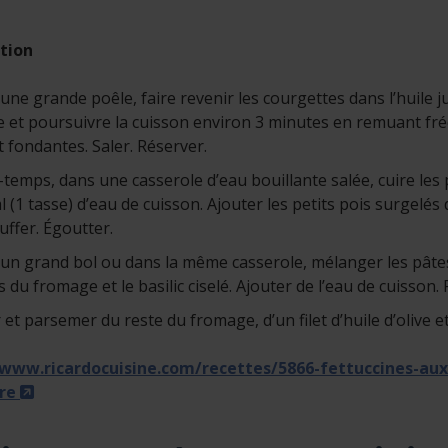
tion
ne grande poêle, faire revenir les courgettes dans l’huile jusq
e et poursuivre la cuisson environ 3 minutes en remuant fr
t fondantes. Saler. Réserver.
-temps, dans une casserole d’eau bouillante salée, cuire les p
l (1 tasse) d’eau de cuisson. Ajouter les petits pois surgelés
uffer. Égoutter.
un grand bol ou dans la même casserole, mélanger les pâtes et
 du fromage et le basilic ciselé. Ajouter de l’eau de cuisson.
 et parsemer du reste du fromage, d’un filet d’huile d’olive et 
/www.ricardocuisine.com/recettes/5866-fettuccines-au
- Cet hyperlien s'ouvrira dans une nouvelle fenêtre.
re