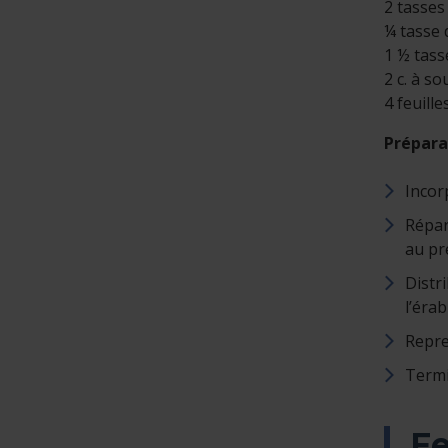
2 tasses
¼ tasse 
1 ½ tass
2 c. à s
4 feuill
Prépara
Incor
Répar
au pr
Distr
l’érab
Repre
Termi
Fe