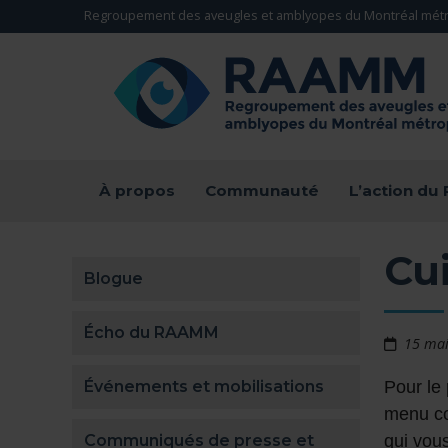
Aller directement au contenu
Regroupement des aveugles et amblyopes du Montréal métr
RETOUR À LA PAGE D'ACCUEIL -
À propos
Communauté
L’action d
Cu
Blogue
Écho du RAAMM
15 ma
Événements et mobilisations
Pour le 
menu co
Communiqués de presse et
qui vous