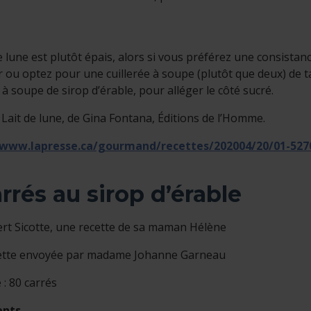
e lune est plutôt épais, alors si vous préférez une consistanc
 ou optez pour une cuillerée à soupe (plutôt que deux) de ta
 à soupe de sirop d’érable, pour alléger le côté sucré.
Lait de lune, de Gina Fontana, Éditions de l’Homme.
/www.lapresse.ca/gourmand/recettes/202004/20/01-52701
rrés au sirop d’érable
ert Sicotte, une recette de sa maman Hélène
ette envoyée par madame Johanne Garneau
 : 80 carrés
ents