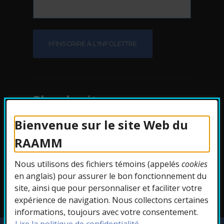
Plan du site
Bienvenue sur le site Web du
Protection des
RAAMM
renseignements
Nous utilisons des fichiers témoins (appelés
cookies
Accessibilité
en anglais) pour assurer le bon fonctionnement du
site, ainsi que pour personnaliser et faciliter votre
expérience de navigation. Nous collectons certaines
informations, toujours avec votre consentement.