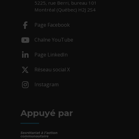
5225, rue Berri, bureau 101
Montréal (Québec) H2J 2S4
Page Facebook
- Cet hyperlien s'ouvrira dans une nouv
Chaîne YouTube
- Cet hyperlien s'ouvrira dans une nouv
Page LinkedIn
- Cet hyperlien s'ouvrira dans une nouv
Réseau social X
- Cet hyperlien s'ouvrira dans une nouv
Instagram
- Cet hyperlien s'ouvrira dans une nouv
Appuyé par