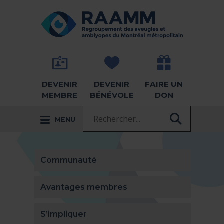
Aller directement au contenu
RETOUR À LA PAGE D'ACCUEIL -
DEVENIR
DEVENIR
FAIRE UN
MEMBRE
BÉNÉVOLE
DON
Recherche :
MENU
RECHER
Communauté
Avantages membres
S’impliquer