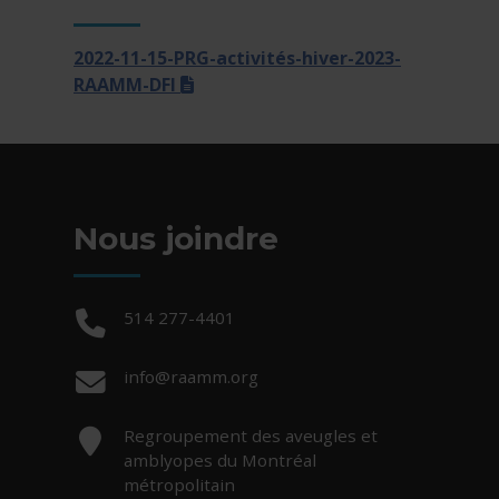
2022-11-15-PRG-activités-hiver-2023-
(docx)
RAAMM-DFI
Nous joindre
Téléphone :
514 277-4401
Courriel :
info@raamm.org
Adresse :
Regroupement des aveugles et
amblyopes du Montréal
métropolitain