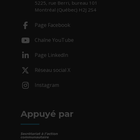
5225, rue Berri, bureau 101
Montréal (Québec) H2J 2S4
Page Facebook
- Cet hyperlien s'ouvrira dans une nouv
Chaîne YouTube
- Cet hyperlien s'ouvrira dans une nouv
Page LinkedIn
- Cet hyperlien s'ouvrira dans une nouv
Réseau social X
- Cet hyperlien s'ouvrira dans une nouv
Instagram
- Cet hyperlien s'ouvrira dans une nouv
Appuyé par