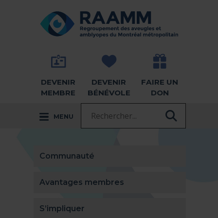
Aller directement au contenu
RETOUR À LA PAGE D'ACCUEIL -
DEVENIR
DEVENIR
FAIRE UN
MEMBRE
BÉNÉVOLE
DON
Recherche :
MENU
RECHER
Communauté
Avantages membres
S’impliquer