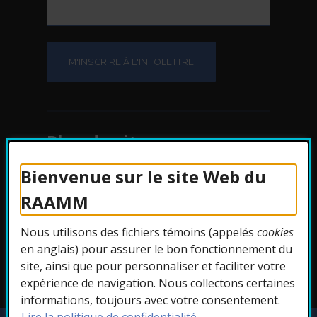
Plan du site
Bienvenue sur le site Web du
Protection des
RAAMM
renseignements
Nous utilisons des fichiers témoins (appelés
cookies
Accessibilité
en anglais) pour assurer le bon fonctionnement du
site, ainsi que pour personnaliser et faciliter votre
expérience de navigation. Nous collectons certaines
informations, toujours avec votre consentement.