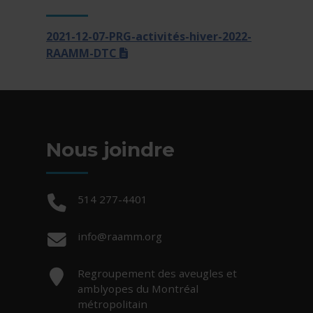
2021-12-07-PRG-activités-hiver-2022-
(docx)
RAAMM-DTC
Nous joindre
Téléphone :
514 277-4401
Courriel :
info@raamm.org
Adresse :
Regroupement des aveugles et
amblyopes du Montréal
métropolitain