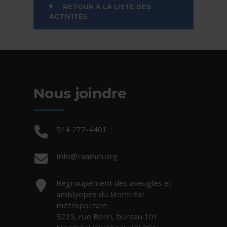
RETOUR À LA LISTE DES
ACTIVITÉS
Nous joindre
Téléphone :
514 277-4401
Courriel :
info@raamm.org
Adresse :
Regroupement des aveugles et
amblyopes du Montréal
métropolitain
5225, rue Berri, bureau 101