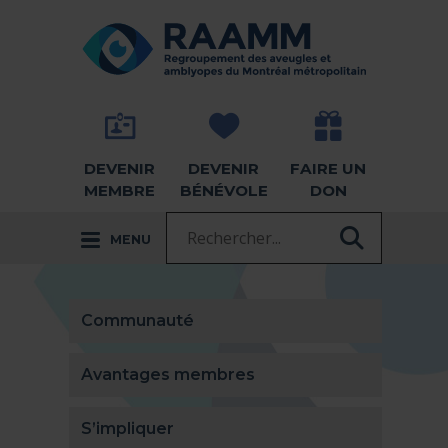
Aller directement au contenu
RETOUR À LA PAGE D'ACCUEIL -
DEVENIR
DEVENIR
FAIRE UN
MEMBRE
BÉNÉVOLE
DON
Recherche :
MENU
RECHER
Communauté
Avantages membres
S’impliquer