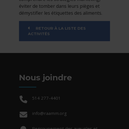
éviter de tomber dans leurs pièges et
démystifier les étiquettes des aliments.
RETOUR À LA LISTE DES
ACTIVITÉS
Nous joindre
Téléphone :
514 277-4401
Courriel :
info@raamm.org
Adresse :
Regroupement des aveugles et