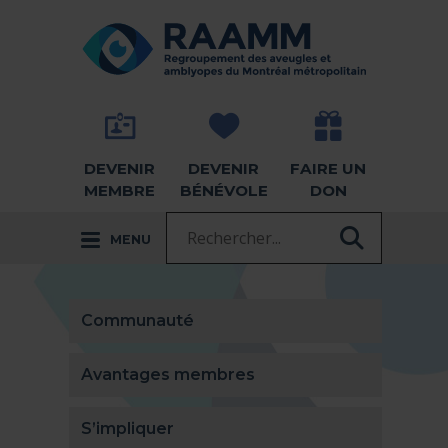
Aller directement au contenu
RETOUR À LA PAGE D'ACCUEIL -
DEVENIR
DEVENIR
FAIRE UN
MEMBRE
BÉNÉVOLE
DON
Recherche :
MENU
RECHER
Communauté
Avantages membres
S’impliquer