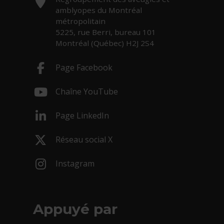
amblyopes du Montréal
métropolitain
5225, rue Berri, bureau 101
Montréal (Québec) H2J 2S4
Page Facebook
- Cet hyperlien s'ouvrira dans une nouv
Chaîne YouTube
- Cet hyperlien s'ouvrira dans une nouv
Page LinkedIn
- Cet hyperlien s'ouvrira dans une nouv
Réseau social X
- Cet hyperlien s'ouvrira dans une nouv
Instagram
- Cet hyperlien s'ouvrira dans une nouv
Appuyé par