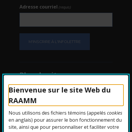
Adresse courriel
(requis)
Plan du site
Bienvenue sur le site Web du
Protection des
RAAMM
renseignements
Nous utilisons des fichiers témoins (appelés
cookies
Accessibilité
en anglais) pour assurer le bon fonctionnement du
site, ainsi que pour personnaliser et faciliter votre