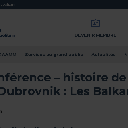
opolitain
DEVENIR MEMBRE
u RAAMM
Services au grand public
Actualités
N
férence – histoire de l
 Dubrovnik : Les Balk
m