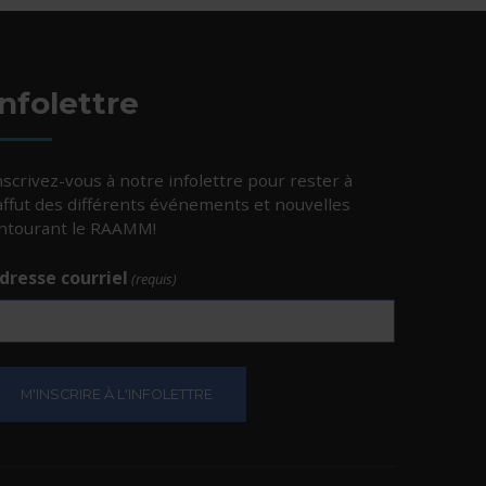
Infolettre
nscrivez-vous à notre infolettre pour rester à
’affut des différents événements et nouvelles
ntourant le RAAMM!
dresse courriel
(requis)
e.
e.