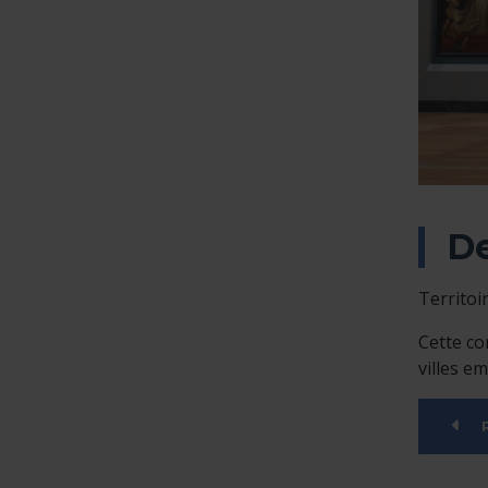
De
Territoi
Cette co
villes e
R