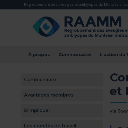
Aller directement au contenu
Regroupement des aveugles et amblyopes du Montréal métr
RETOUR À LA PAGE D'ACCUEIL -
À propos
Communauté
L’action d
Con
Communauté
et
Avantages membres
S’impliquer
Via Zoo
Les comités de travail