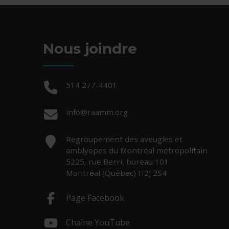
Nous joindre
Téléphone :
514 277-4401
Courriel :
info@raamm.org
Adresse :
Regroupement des aveugles et
amblyopes du Montréal métropolitain
5225, rue Berri, bureau 101
Montréal (Québec) H2J 2S4
Page Facebook
- Cet hyperlien s'ouvrira dans une no
Chaîne YouTube