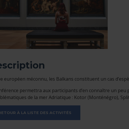
scription
re européen méconnu, les Balkans constituent un cas d’esp
nférence permettra aux participants d’en connaître un peu plus
mblématiques de la mer Adriatique : Kotor (Monténégro), Split
ETOUR À LA LISTE DES ACTIVITÉS