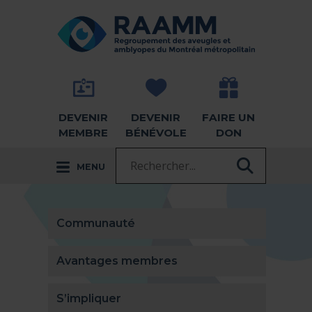
Aller directement au contenu
RETOUR À LA PAGE D'ACCUEIL -
DEVENIR
DEVENIR
FAIRE UN
MEMBRE
BÉNÉVOLE
DON
Recherche :
MENU
RECHER
Communauté
Avantages membres
S’impliquer