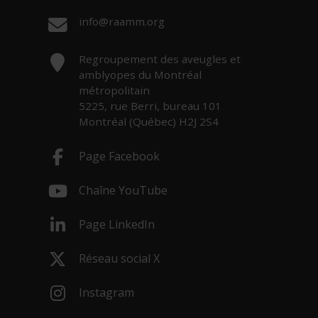
Courriel :
info@raamm.org
Adresse :
Regroupement des aveugles et
amblyopes du Montréal
métropolitain
5225, rue Berri, bureau 101
Montréal (Québec) H2J 2S4
Page Facebook
- Cet hyperlien s'ouvrira dans une nouv
Chaîne YouTube
- Cet hyperlien s'ouvrira dans une nouv
Page LinkedIn
- Cet hyperlien s'ouvrira dans une nouv
Réseau social X
- Cet hyperlien s'ouvrira dans une nouv
Instagram
- Cet hyperlien s'ouvrira dans une nouv