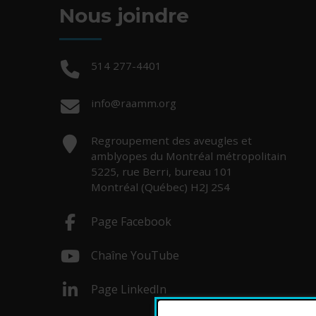
Nous joindre
Téléphone :
514 277-4401
Courriel :
info@raamm.org
Adresse :
Regroupement des aveugles et
amblyopes du Montréal métropolitain
5225, rue Berri, bureau 101
Montréal (Québec) H2J 2S4
Page Facebook
- Cet hyperlien s'ouvrira dans une no
Chaîne YouTube
- Cet hyperlien s'ouvrira dans une no
Page LinkedIn
- Cet hyperlien s'ouvrira dans une no