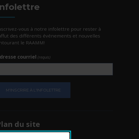
Infolettre
nscrivez-vous à notre infolettre pour rester à
’affut des différents événements et nouvelles
ntourant le RAAMM!
dresse courriel
(requis)
e.
e.
lan du site