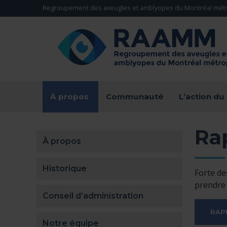
Aller directement au contenu
Regroupement des aveugles et amblyopes du Montréal métr
RETOUR À LA PAGE D'ACCUEIL -
(actuellement sélectionnée)
À propos
Communauté
L’action d
Rap
À propos
Historique
Forte de
prendre 
Conseil d’administration
RAP
Notre équipe