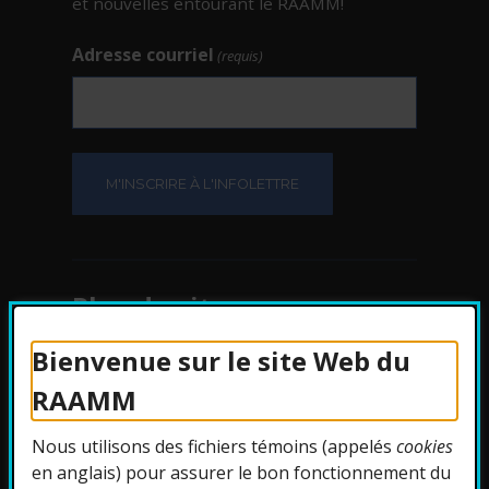
et nouvelles entourant le RAAMM!
Adresse courriel
(requis)
Plan du site
Bienvenue sur le site Web du
Protection des
RAAMM
renseignements
Nous utilisons des fichiers témoins (appelés
cookies
Accessibilité
en anglais) pour assurer le bon fonctionnement du