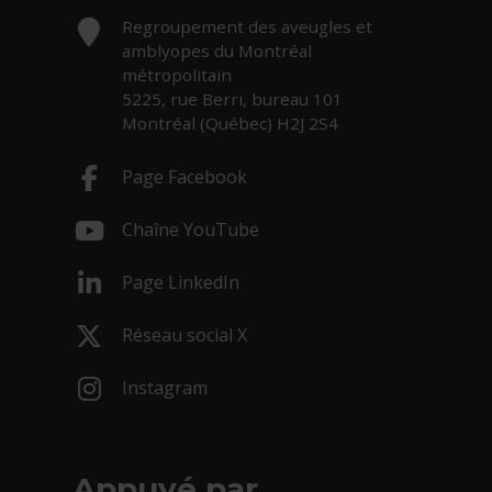
Adresse :
Regroupement des aveugles et
amblyopes du Montréal
métropolitain
5225, rue Berri, bureau 101
Montréal (Québec) H2J 2S4
Page Facebook
- Cet hyperlien s'ouvrira dans une nouv
Chaîne YouTube
- Cet hyperlien s'ouvrira dans une nouv
Page LinkedIn
- Cet hyperlien s'ouvrira dans une nouv
Réseau social X
- Cet hyperlien s'ouvrira dans une nouv
Instagram
- Cet hyperlien s'ouvrira dans une nouv
Appuyé par