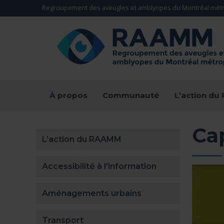
Aller directement au contenu
Regroupement des aveugles et amblyopes du Montréal métr
RETOUR À LA PAGE D'ACCUEIL -
À propos
Communauté
L’action d
Cap
L’action du RAAMM
Accessibilité à l’information
Aménagements urbains
Transport