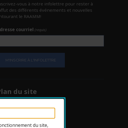
nscrivez-vous à notre infolettre pour rester à
’affut des différents événements et nouvelles
ntourant le RAAMM!
dresse courriel
(requis)
e.
e.
lan du site
Protection des
renseignements
onctionnement du site,