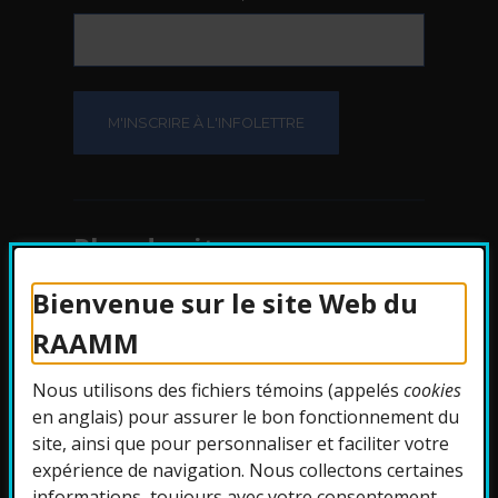
Plan du site
Bienvenue sur le site Web du
Protection des
RAAMM
renseignements
Nous utilisons des fichiers témoins (appelés
cookies
Accessibilité
en anglais) pour assurer le bon fonctionnement du
site, ainsi que pour personnaliser et faciliter votre
expérience de navigation. Nous collectons certaines
informations, toujours avec votre consentement.