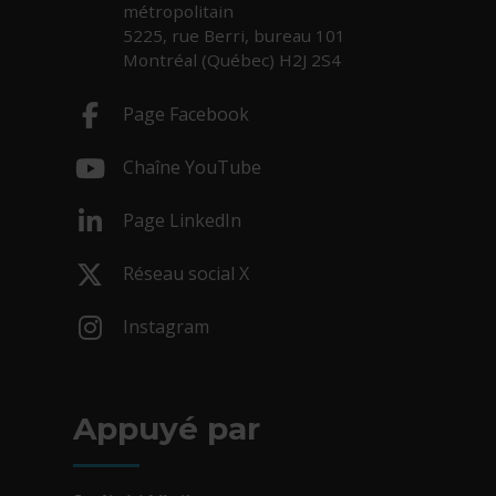
métropolitain
5225, rue Berri, bureau 101
Montréal (Québec) H2J 2S4
Page Facebook
- Cet hyperlien s'ouvrira dans une nouv
Chaîne YouTube
- Cet hyperlien s'ouvrira dans une nouv
Page LinkedIn
- Cet hyperlien s'ouvrira dans une nouv
Réseau social X
- Cet hyperlien s'ouvrira dans une nouv
Instagram
- Cet hyperlien s'ouvrira dans une nouv
Appuyé par