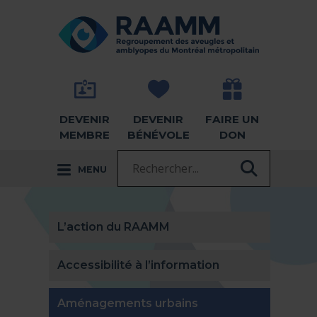
Aller directement au contenu
RETOUR À LA PAGE D'ACCUEIL -
DEVENIR
DEVENIR
FAIRE UN
MEMBRE
BÉNÉVOLE
DON
Recherche :
MENU
RECHER
L’action du RAAMM
Accessibilité à l’information
(actuellement sélec
Aménagements urbains