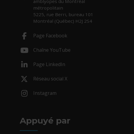
amblyopes du Montréal
métropolitain
5225, rue Berri, bureau 101
Montréal (Québec) H2J 2S4
Page Facebook
- Cet hyperlien s'ouvrira dans une nouv
Chaîne YouTube
- Cet hyperlien s'ouvrira dans une nouv
Page LinkedIn
- Cet hyperlien s'ouvrira dans une nouv
Réseau social X
- Cet hyperlien s'ouvrira dans une nouv
Instagram
- Cet hyperlien s'ouvrira dans une nouv
Appuyé par