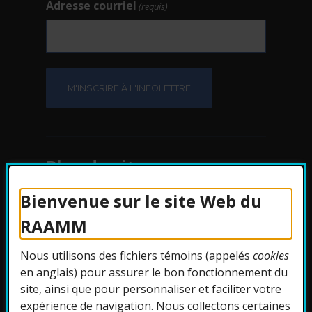
Adresse courriel
(requis)
Plan du site
Bienvenue sur le site Web du
Protection des
RAAMM
renseignements
Nous utilisons des fichiers témoins (appelés
cookies
Accessibilité
en anglais) pour assurer le bon fonctionnement du
site, ainsi que pour personnaliser et faciliter votre
expérience de navigation. Nous collectons certaines