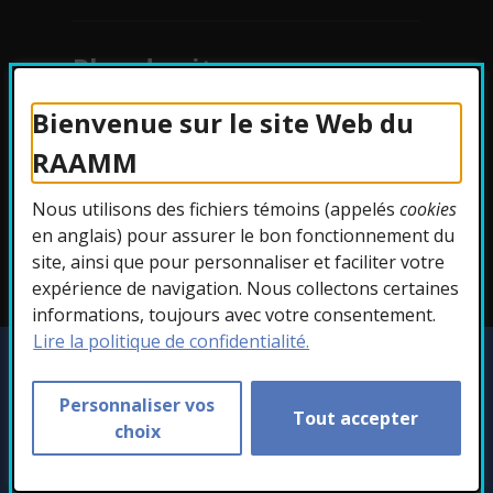
Plan du site
Bienvenue sur le site Web du
Protection des
RAAMM
renseignements
Nous utilisons des fichiers témoins (appelés
cookies
Accessibilité
en anglais) pour assurer le bon fonctionnement du
site, ainsi que pour personnaliser et faciliter votre
expérience de navigation. Nous collectons certaines
informations, toujours avec votre consentement.
Lire la politique de confidentialité.
Copyright © 2026 RAAMM. Tous droits
réservés.
Personnaliser vos
Tout accepter
Personnaliser les témoins
choix
- Cet hyperlien s'ouvr
Conception :
Ekloweb