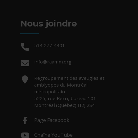
Nous joindre
Téléphone :
514 277-4401
Courriel :
info@raamm.org
Adresse :
Regroupement des aveugles et
amblyopes du Montréal
métropolitain
5225, rue Berri, bureau 101
Montréal (Québec) H2J 2S4
Page Facebook
- Cet hyperlien s'ouvrira dans une nouv
Chaîne YouTube