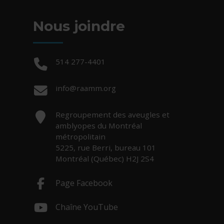
Nous joindre
Téléphone :
514 277-4401
Courriel :
info@raamm.org
Adresse :
Regroupement des aveugles et
amblyopes du Montréal
métropolitain
5225, rue Berri, bureau 101
Montréal (Québec) H2J 2S4
Page Facebook
- Cet hyperlien s'ouvrira dans une nouv
Chaîne YouTube
- Cet hyperlien s'ouvrira dans une nouv