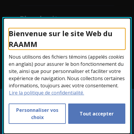
Plan du site
Bienvenue sur le site Web du
Protection des
RAAMM
renseignements
Nous utilisons des fichiers témoins (appelés
cookies
Accessibilité
en anglais) pour assurer le bon fonctionnement du
site, ainsi que pour personnaliser et faciliter votre
expérience de navigation. Nous collectons certaines
informations, toujours avec votre consentement.
Lire la politique de confidentialité.
Copyright © 2026 RAAMM. Tous droits
réservés.
Personnaliser vos
Tout accepter
Personnaliser les témoins
choix
- Cet hyperlien s'ouvr
Conception :
Ekloweb