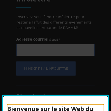
Inscrivez-vous à notre infolettre pour
rester à l’affut des différents événements
et nouvelles entourant le RAAMM!
Adresse courriel
(requis)
Plan du site
Bienvenue sur le site Web du
Protection des