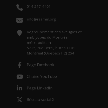
Téléphone :
514 277-4401
Courriel :
info@raamm.org
Adresse :
Regroupement des aveugles et
amblyopes du Montréal
métropolitain
5225, rue Berri, bureau 101
Montréal (Québec) H2J 2S4
Page Facebook
- Cet hyperlien s'ouvrira dans une nouv
Chaîne YouTube
- Cet hyperlien s'ouvrira dans une nouv
Page LinkedIn
- Cet hyperlien s'ouvrira dans une nouv
Réseau social X
- Cet hyperlien s'ouvrira dans une nouv