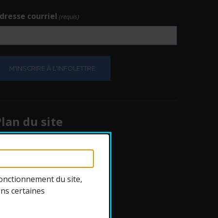
dresse courriel
(requis)
e.
e.
lan du site
Protection des
renseignements
onctionnement du site,
ons certaines
ccessibilité