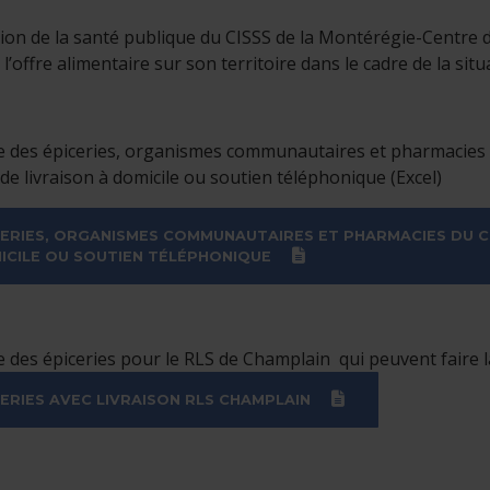
tion de la santé publique du CISSS de la Montérégie-Centre 
c l’offre alimentaire sur son territoire dans le cadre de la si
ste des épiceries, organismes communautaires et pharmacies
 de livraison à domicile ou soutien téléphonique (Excel)
CERIES, ORGANISMES COMMUNAUTAIRES ET PHARMACIES DU C
(XLSX)
ICILE OU SOUTIEN TÉLÉPHONIQUE
ste des épiceries pour le RLS de Champlain qui peuvent faire la
(XLSX)
CERIES AVEC LIVRAISON RLS CHAMPLAIN