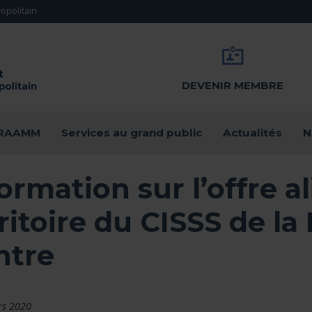
opolitain
DEVENIR MEMBRE
u RAAMM
Services au grand public
Actualités
N
ormation sur l’offre a
ritoire du CISSS de l
ntre
rs 2020