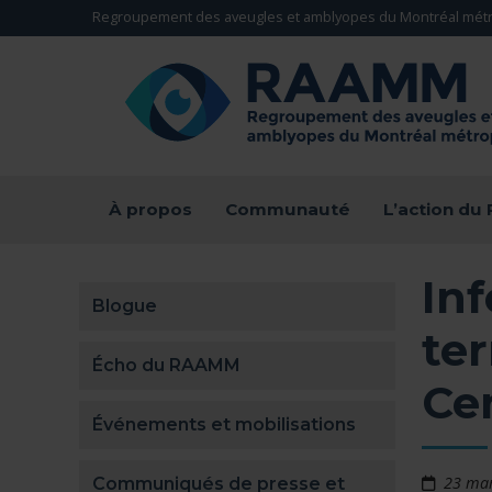
Aller directement au contenu
Regroupement des aveugles et amblyopes du Montréal métr
RETOUR À LA PAGE D'ACCUEIL -
À propos
Communauté
L’action d
Inf
Blogue
ter
Écho du RAAMM
Ce
Événements et mobilisations
23 ma
Communiqués de presse et