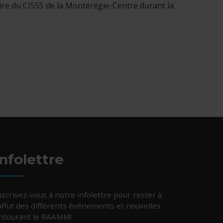
toire du CISSS de la Montérégie-Centre durant la
Infolettre
nscrivez-vous à notre infolettre pour rester à
’affut des différents événements et nouvelles
ntourant le RAAMM!