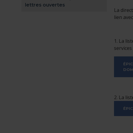
lettres ouvertes
La direc
lien ave
1. La li
services
ÉPI
DOM
2. La li
ÉPI