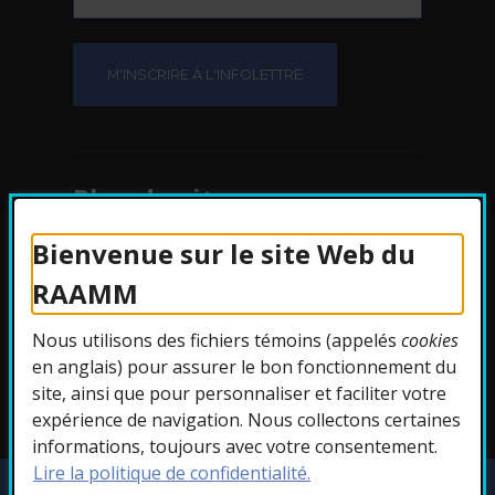
Plan du site
Bienvenue sur le site Web du
Protection des
RAAMM
renseignements
Nous utilisons des fichiers témoins (appelés
cookies
Accessibilité
en anglais) pour assurer le bon fonctionnement du
site, ainsi que pour personnaliser et faciliter votre
expérience de navigation. Nous collectons certaines
informations, toujours avec votre consentement.
Lire la politique de confidentialité.
Copyright © 2026 RAAMM. Tous droits