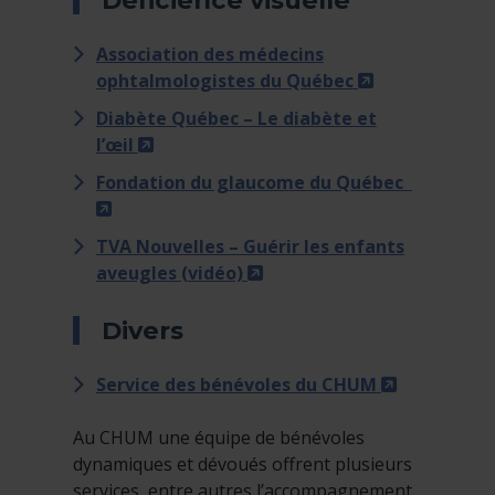
Déficience visuelle
Association des médecins
- Cet hyperlie
ophtalmologistes du Québec
Diabète Québec – Le diabète et
- Cet hyperlien s'ouvrira dans une nouv
l’œil
Fondation du glaucome du Québec
- Cet hyperlien s'ouvrira dans une nouvelle
TVA Nouvelles – Guérir les enfants
- Cet hyperlien s'ouvrira 
aveugles (vidéo)
Divers
- Cet hyper
Service des bénévoles du CHUM
Au CHUM une équipe de bénévoles
dynamiques et dévoués offrent plusieurs
services, entre autres l’accompagnement,