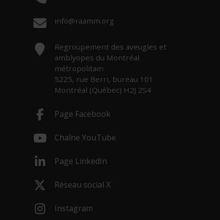
Courriel :
info@raamm.org
Adresse :
Regroupement des aveugles et
amblyopes du Montréal
métropolitain
5225, rue Berri, bureau 101
Montréal (Québec) H2J 2S4
Page Facebook
- Cet hyperlien s'ouvrira dans une nouv
Chaîne YouTube
- Cet hyperlien s'ouvrira dans une nouv
Page LinkedIn
- Cet hyperlien s'ouvrira dans une nouv
Réseau social X
- Cet hyperlien s'ouvrira dans une nouv
Instagram