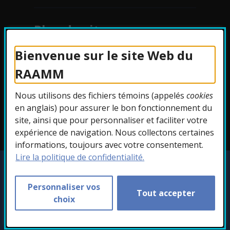
Plan du site
Bienvenue sur le site Web du
Protection des
RAAMM
renseignements
Nous utilisons des fichiers témoins (appelés
cookies
Accessibilité
en anglais) pour assurer le bon fonctionnement du
site, ainsi que pour personnaliser et faciliter votre
expérience de navigation. Nous collectons certaines
informations, toujours avec votre consentement.
Lire la politique de confidentialité.
Copyright © 2026 RAAMM. Tous droits
réservés.
Personnaliser vos
Tout accepter
Personnaliser les témoins
choix
- Cet hyperlien s'ouvr
Conception :
Ekloweb