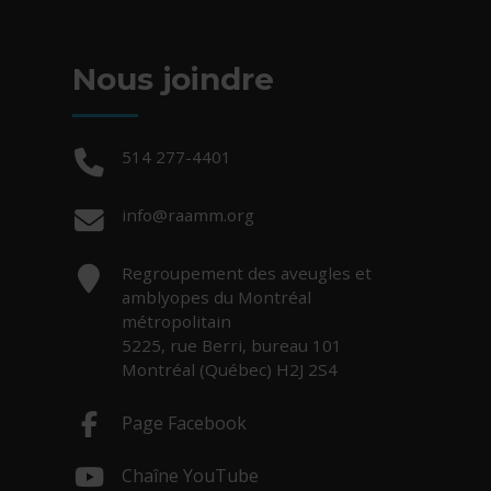
Nous joindre
Téléphone :
514 277-4401
Courriel :
info@raamm.org
Adresse :
Regroupement des aveugles et
amblyopes du Montréal
métropolitain
5225, rue Berri, bureau 101
Montréal (Québec) H2J 2S4
Page Facebook
- Cet hyperlien s'ouvrira dans une nouv
Chaîne YouTube