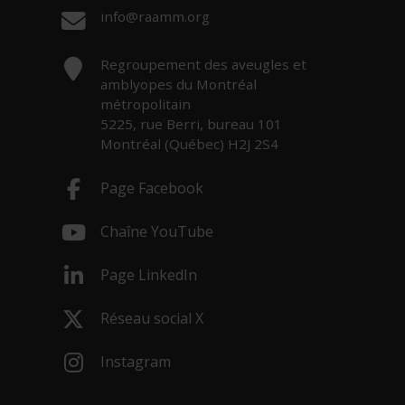
Courriel :
info@raamm.org
Adresse :
Regroupement des aveugles et
amblyopes du Montréal
métropolitain
5225, rue Berri, bureau 101
Montréal (Québec) H2J 2S4
Page Facebook
- Cet hyperlien s'ouvrira dans une nouv
Chaîne YouTube
- Cet hyperlien s'ouvrira dans une nouv
Page LinkedIn
- Cet hyperlien s'ouvrira dans une nouv
Réseau social X
- Cet hyperlien s'ouvrira dans une nouv
Instagram
- Cet hyperlien s'ouvrira dans une nouv