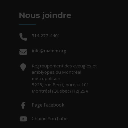
Nous joindre
Téléphone :
514 277-4401
Courriel :
info@raamm.org
Adresse :
Regroupement des aveugles et
amblyopes du Montréal
métropolitain
5225, rue Berri, bureau 101
Montréal (Québec) H2J 2S4
Page Facebook
- Cet hyperlien s'ouvrira dans une nouv
Chaîne YouTube
- Cet hyperlien s'ouvrira dans une nouv