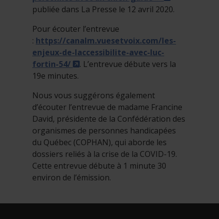
publiée dans La Presse le 12 avril 2020.
Pour écouter l’entrevue
:
https://canalm.vuesetvoix.com/les-
enjeux-de-laccessibilite-avec-luc-
- Cet hyperlien s'ouvrira dans une n
fortin-54/
. L’entrevue débute vers la
19e minutes.
Nous vous suggérons également
d’écouter l’entrevue de madame Francine
David, présidente de la Confédération des
organismes de personnes handicapées
du Québec (COPHAN), qui aborde les
dossiers reliés à la crise de la COVID-19.
Cette entrevue débute à 1 minute 30
environ de l’émission.