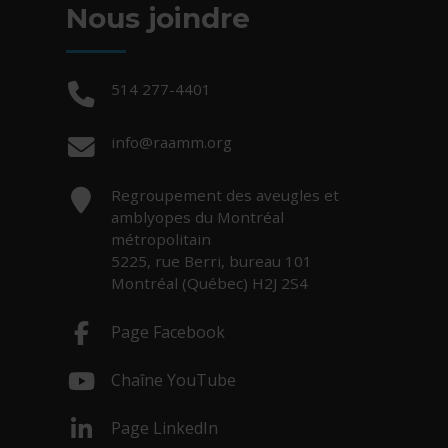
Nous joindre
Téléphone :
514 277-4401
Courriel :
info@raamm.org
Adresse :
Regroupement des aveugles et
amblyopes du Montréal
métropolitain
5225, rue Berri, bureau 101
Montréal (Québec) H2J 2S4
Page Facebook
- Cet hyperlien s'ouvrira dans une nouv
Chaîne YouTube
- Cet hyperlien s'ouvrira dans une nouv
Page LinkedIn