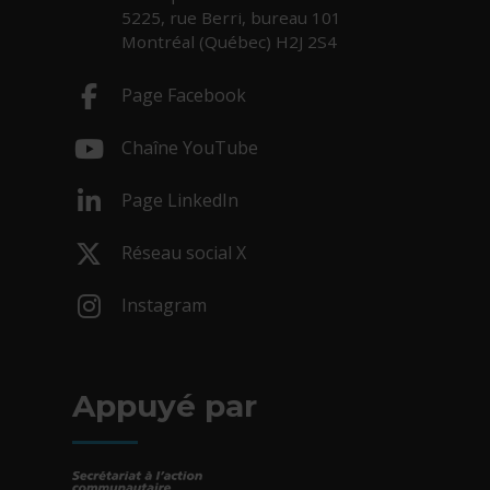
5225, rue Berri, bureau 101
Montréal (Québec) H2J 2S4
Page Facebook
- Cet hyperlien s'ouvrira dans une nouv
Chaîne YouTube
- Cet hyperlien s'ouvrira dans une nouv
Page LinkedIn
- Cet hyperlien s'ouvrira dans une nouv
Réseau social X
- Cet hyperlien s'ouvrira dans une nouv
Instagram
- Cet hyperlien s'ouvrira dans une nouv
Appuyé par