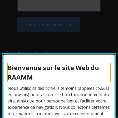
Plan du site
Bienvenue sur le site Web du
Protection des
RAAMM
renseignements
Nous utilisons des fichiers témoins (appelés
cookies
Accessibilité
en anglais) pour assurer le bon fonctionnement du
site, ainsi que pour personnaliser et faciliter votre
expérience de navigation. Nous collectons certaines
informations, toujours avec votre consentement.