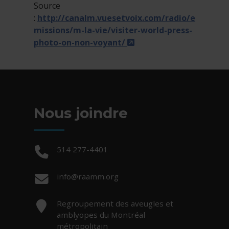
Source
:
http://canalm.vuesetvoix.com/radio/e
missions/m-la-vie/visiter-world-press-
- Cet hyperlien s'ouvri
photo-on-non-voyant/
Nous joindre
Téléphone :
514 277-4401
Courriel :
info@raamm.org
Adresse :
Regroupement des aveugles et
amblyopes du Montréal
métropolitain