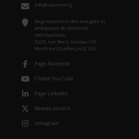
Courriel :
info@raamm.org
Adresse :
Regroupement des aveugles et
amblyopes du Montréal
métropolitain
5225, rue Berri, bureau 101
Montréal (Québec) H2J 2S4
Page Facebook
- Cet hyperlien s'ouvrira dans une nouv
Chaîne YouTube
- Cet hyperlien s'ouvrira dans une nouv
Page LinkedIn
- Cet hyperlien s'ouvrira dans une nouv
Réseau social X
- Cet hyperlien s'ouvrira dans une nouv
Instagram
- Cet hyperlien s'ouvrira dans une nouv