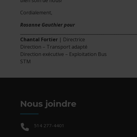
bien soin de nous!
Cordialement,
Rosanne Gauthier pour
______________________________________________________
Chantal Fortier
| Directrice
Direction – Transport adapté
Direction exécutive – Exploitation Bus
STM
Nous joindre
Téléphone :
514 277-4401