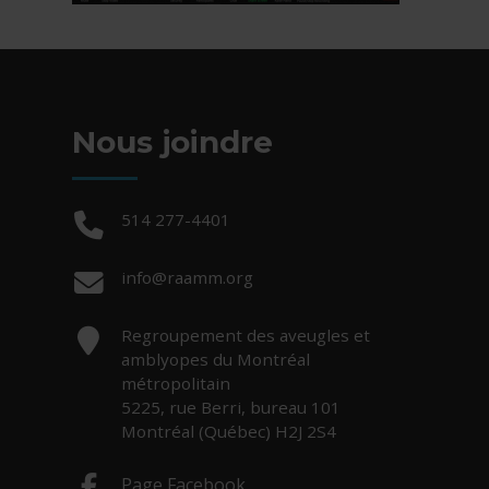
Nous joindre
Téléphone :
514 277-4401
Courriel :
info@raamm.org
Adresse :
Regroupement des aveugles et
amblyopes du Montréal
métropolitain
5225, rue Berri, bureau 101
Montréal (Québec) H2J 2S4
Page Facebook