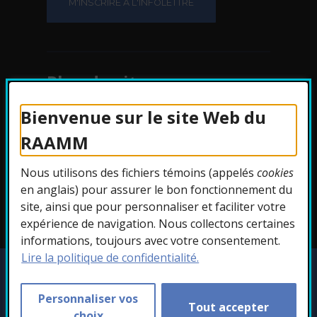
Plan du site
Bienvenue sur le site Web du
Protection des
RAAMM
renseignements
Nous utilisons des fichiers témoins (appelés
cookies
Accessibilité
en anglais) pour assurer le bon fonctionnement du
site, ainsi que pour personnaliser et faciliter votre
expérience de navigation. Nous collectons certaines
informations, toujours avec votre consentement.
Lire la politique de confidentialité.
Copyright © 2026 RAAMM. Tous droits
réservés.
Personnaliser vos
Tout accepter
Personnaliser les témoins
choix