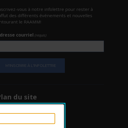
nscrivez-vous à notre infolettre pour rester à
’affut des différents événements et nouvelles
ntourant le RAAMM!
dresse courriel
(requis)
e.
e.
lan du site
Protection des
renseignements