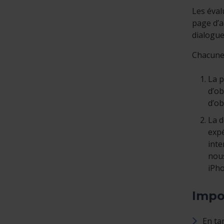
Les éval
page d’a
dialogue
Chacune 
La p
d’ob
d’o
La 
expé
inte
nous
iPho
Impo
En ta