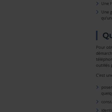
Une h
Une g
qu’un
Qu
Pour obt
démarche
téléphon
outillés 
C’est un
poser
quelq
const
ident