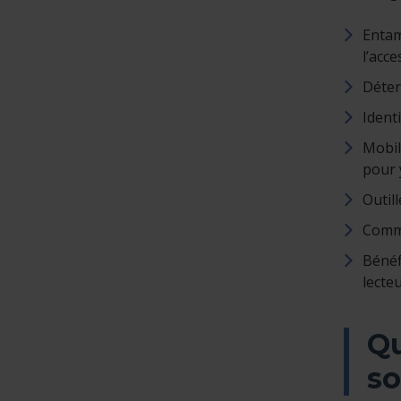
Entam
l’acce
Déter
Ident
Mobil
pour 
Outil
Commu
Bénéf
lecteu
Qu
so