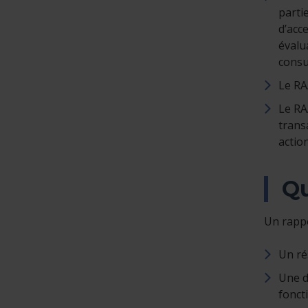
partie
d’acc
évalu
consu
Le RA
Le RA
trans
actio
Qu
Un rappo
Un ré
Une d
fonct