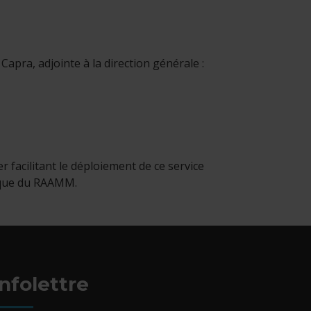
apra, adjointe à la direction générale :
ira dans une nouvelle fenêtre.
 facilitant le déploiement de ce service
rique du RAAMM.
Infolettre