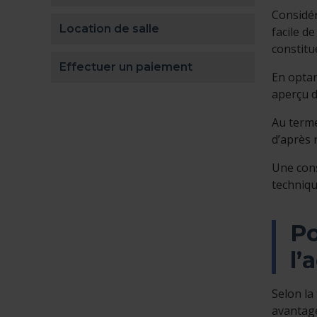
Considér
Location de salle
facile de
constitu
Effectuer un paiement
En optan
aperçu du
Au terme
d’après 
Une cons
techniqu
Po
l’
Selon la
avantage