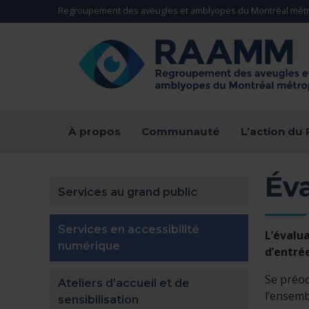
Aller directement au contenu
Regroupement des aveugles et amblyopes du Montréal métr
RETOUR À LA PAGE D'ACCUEIL -
À propos
Communauté
L’action d
Éva
Services au grand public
Services en accessibilité
L’évalu
(actuellement sélectionnée)
numérique
d’entré
Se préoc
Ateliers d’accueil et de
l’ensemb
sensibilisation