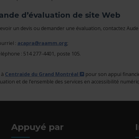
nde d’évaluation de site Web
evoir un devis ou demander une évaluation, contactez Aude C
urriel :
acapra@raamm.org
;
éléphone : 514 277-4401, poste 105.
- Cet hyperlien s'ouvr
 à
Centraide du Grand Montréal
pour son appui financier
luation et de l’ensemble des services en accessibilité numé
Appuyé par