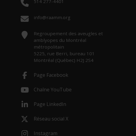
Téléphone :
514 277-4401
Courriel :
info@raamm.org
Adresse :
Regroupement des aveugles et
amblyopes du Montréal
métropolitain
5225, rue Berri, bureau 101
Montréal (Québec) H2J 2S4
Page Facebook
- Cet hyperlien s'ouvrira dans une nouv
Chaîne YouTube
- Cet hyperlien s'ouvrira dans une nouv
Page LinkedIn
- Cet hyperlien s'ouvrira dans une nouv
Réseau social X
- Cet hyperlien s'ouvrira dans une nouv
Instagram