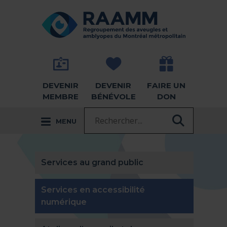
Aller directement au contenu
RETOUR À LA PAGE D'ACCUEIL -
DEVENIR
DEVENIR
FAIRE UN
MEMBRE
BÉNÉVOLE
DON
Recherche :
MENU
RECHER
Services au grand public
Services en accessibilité
(actuellement sélectionnée)
numérique