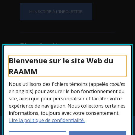
Plan du site
Bienvenue sur le site Web du
Protection des
RAAMM
renseignements
Nous utilisons des fichiers témoins (appelés
cookies
Accessibilité
en anglais) pour assurer le bon fonctionnement du
site, ainsi que pour personnaliser et faciliter votre
expérience de navigation. Nous collectons certaines
informations, toujours avec votre consentement.
Lire la politique de confidentialité.
Copyright © 2026 RAAMM. Tous droits
réservés.