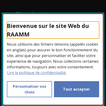
Plan du site
Bienvenue sur le site Web du
Protection des
RAAMM
renseignements
Nous utilisons des fichiers témoins (appelés
cookies
Accessibilité
en anglais) pour assurer le bon fonctionnement du
site, ainsi que pour personnaliser et faciliter votre
expérience de navigation. Nous collectons certaines
informations, toujours avec votre consentement.
Lire la politique de confidentialité.
Copyright © 2026 RAAMM. Tous droits
réservés.
Personnaliser vos
Tout accepter
Personnaliser les témoins
choix
- Cet hyperlien s'ouvr
Conception :
Ekloweb