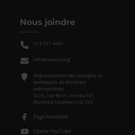
Nous joindre
Téléphone :
514 277-4401
Courriel :
info@raamm.org
Adresse :
Regroupement des aveugles et
amblyopes du Montréal
métropolitain
5225, rue Berri, bureau 101
Montréal (Québec) H2J 2S4
Page Facebook
- Cet hyperlien s'ouvrira dans une nouv
Chaîne YouTube