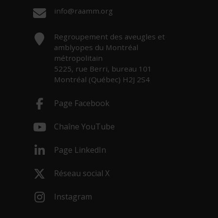
Courriel :
info@raamm.org
Adresse :
Regroupement des aveugles et
amblyopes du Montréal
métropolitain
5225, rue Berri, bureau 101
Montréal (Québec) H2J 2S4
Page Facebook
- Cet hyperlien s'ouvrira dans une nouv
Chaîne YouTube
- Cet hyperlien s'ouvrira dans une nouv
Page LinkedIn
- Cet hyperlien s'ouvrira dans une nouv
Réseau social X
- Cet hyperlien s'ouvrira dans une nouv
Instagram
- Cet hyperlien s'ouvrira dans une nouv