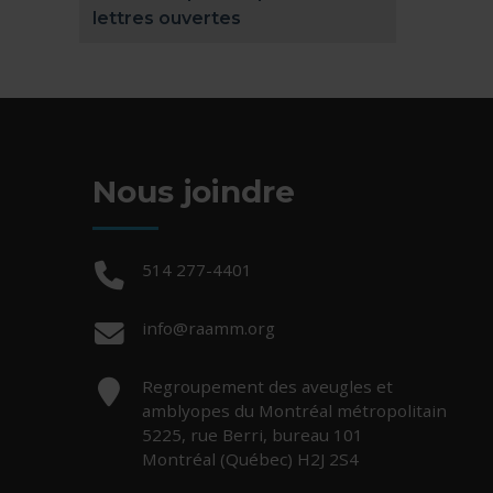
lettres ouvertes
Nous joindre
Téléphone :
514 277-4401
Courriel :
info@raamm.org
Adresse :
Regroupement des aveugles et
amblyopes du Montréal métropolitain
5225, rue Berri, bureau 101
Montréal (Québec) H2J 2S4