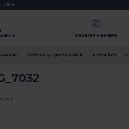
opolitain
DEVENIR MEMBRE
u RAAMM
Services au grand public
Actualités
N
G_7032
ier 2019