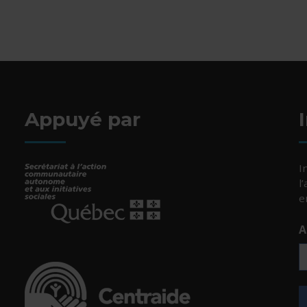
Appuyé par
I
l
e
A
- Cet hyperlien s'ouvrira dans une nouvelle fenêtr