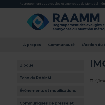
Aller directement au contenu
Regroupement des aveugles et amblyopes du Montréal métr
RETOUR À LA PAGE D'ACCUEIL -
À propos
Communauté
L’action d
IM
Blogue
Écho du RAAMM
4 févr
Événements et mobilisations
Communiqués de presse et