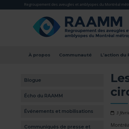
Aller directement au contenu
Regroupement des aveugles et amblyopes du Montréal métr
RETOUR À LA PAGE D'ACCUEIL -
À propos
Communauté
L’action d
Le
Blogue
cir
Écho du RAAMM
Événements et mobilisations
3 févr
Montréal
Communiqués de presse et