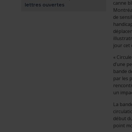
canne b
lettres ouvertes
Montréal
de sensi
handicap
déplacem
illustra
jour cet
« Circul
d’une pe
bande de
par les 
rencontr
un impac
La bande
circulat
début du
point mo