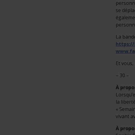
personne
se dépla
égalemen
personne
La bande
https:/
www.fa
Et vous,
– 30 –
À propo
Lorsqu’e
la liber
« Semain
vivant a
À propo