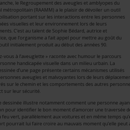
lanche, le Regroupement des aveugles et amblyopes du
 métropolitain (RAAMM) a le plaisir de dévoiler un outil
bilisation portant sur les interactions entre les personnes
ées visuelles et leur environnement lors de leurs
ents. C’est au talent de Sophie Bédard, autrice et
trice, que l’organisme a fait appel pour mettre au goût du
 outil initialement produit au début des années 90.
ez-vous à l’aveuglette » raconte avec humour le parcours
rsonne handicapée visuelle dans un milieu urbain. La
ssinée d’une page présente certains mécanismes utilisés
personnes aveugles et malvoyantes lors de leurs déplacemen
és sur le chemin et les comportements des autres personnes
t sur leur sécurité.
 dessinée illustre notamment comment une personne ayant un
ion pour identifier le bon moment d’amorcer une traversée d
 feu vert, parallèlement aux voitures et en même temps qu’e
rt pourrait lui faire croire au mauvais moment qu’elle peut