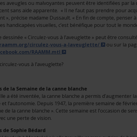
s aveugles ou malvoyantes peuvent être identifiées par la 
cent sans aide apparente. « Il ne faut pas prendre pour acq
t », précise madame Dussault. « En fin de compte, penser
s handicapées visuelles, c’est bénéfique pour tout le mond
 dessinée « Circulez-vous à l’aveuglette » peut être consul
- Cet hyperli
/raamm.org/circulez-vous-a-laveuglette/
ou sur la pag
- Cet hyperlien s'ouvrira dan
cebook.com/RAAMM.mtl
 circulez-vous à l’aveuglette?
s de la Semaine de la canne blanche
lle a été inventée, la canne blanche a permis d’augmenter la q
té et l’autonomie. Depuis 1947, la première semaine de févr
e de la canne blanche ». Cette semaine est l’occasion de sens
vec une perte de vision.
s de Sophie Bédard