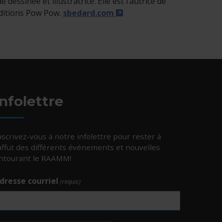
essinée et illustratrice. Elle est l’autrice de
- Cet hyperlien s'ouvrira
éditions Pow Pow.
sbedard.com
Infolettre
nscrivez-vous à notre infolettre pour rester à
’affut des différents événements et nouvelles
ntourant le RAAMM!
dresse courriel
(requis)
e.