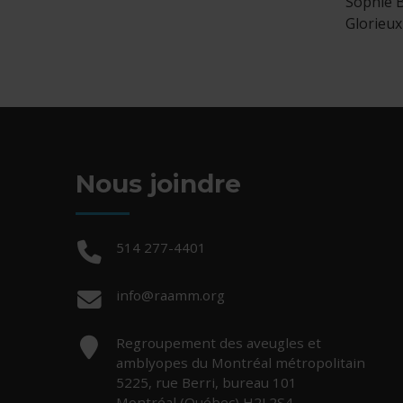
Sophie B
Glorieux
Nous joindre
Téléphone :
514 277-4401
Courriel :
info@raamm.org
Adresse :
Regroupement des aveugles et
amblyopes du Montréal métropolitain
5225, rue Berri, bureau 101
Montréal (Québec) H2J 2S4