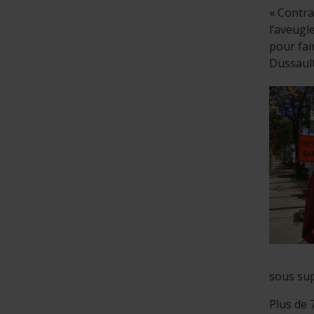
« Contra
l’aveugl
pour fai
Dussault
sous sup
Plus de 