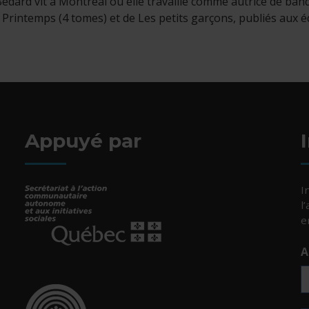
édard vit à Montréal où elle travaille comme autrice de bande d
 Printemps (4 tomes) et de Les petits garçons, publiés aux 
Appuyé par
I
l
e
A
- Cet hyperlien s'ouvrira dans une nouvelle fenêtr