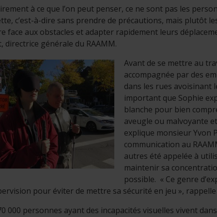
irement à ce que l’on peut penser, ce ne sont pas les personn
ette, c’est-à-dire sans prendre de précautions, mais plutôt 
re face aux obstacles et adapter rapidement leurs déplace
, directrice générale du RAAMM.
Avant de se mettre au tra
accompagnée par des em
dans les rues avoisinant 
important que Sophie ex
blanche pour bien compr
aveugle ou malvoyante et p
explique monsieur Yvon 
communication au RAAMM.
autres été appelée à utili
maintenir sa concentrati
possible. « Ce genre d’ex
ervision pour éviter de mettre sa sécurité en jeu », rappell
70 000 personnes ayant des incapacités visuelles vivent dan