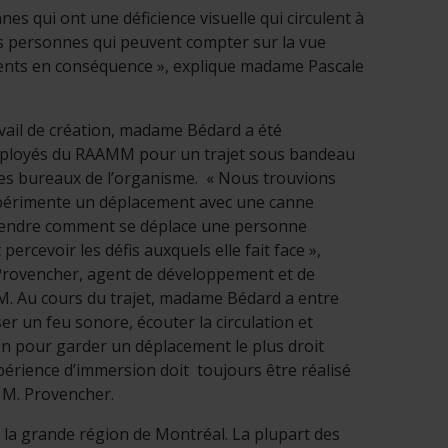
es qui ont une déficience visuelle qui circulent à
les personnes qui peuvent compter sur la vue
ments en conséquence », explique madame Pascale
vail de création, madame Bédard a été
ployés du RAAMM pour un trajet sous bandeau
les bureaux de l’organisme. « Nous trouvions
périmente un déplacement avec une canne
endre comment se déplace une personne
ercevoir les défis auxquels elle fait face »,
Provencher, agent de développement et de
 Au cours du trajet, madame Bédard a entre
ser un feu sonore, écouter la circulation et
on pour garder un déplacement le plus droit
périence d’immersion doit toujours être réalisé
e M. Provencher.
s la grande région de Montréal. La plupart des