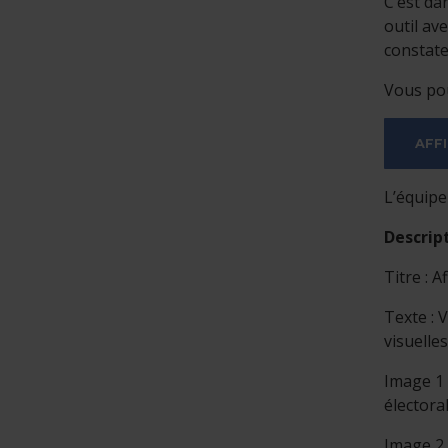
C’est da
outil av
constate
Vous pou
AFF
L’équipe
Descript
Titre : 
Texte : 
visuelle
Image 1 
électora
Image 2 