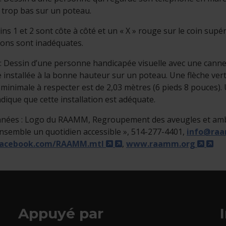
e trop bas sur un poteau.
ins 1 et 2 sont côte à côté et un « X » rouge sur le coin sup
tions sont inadéquates.
: Dessin d’une personne handicapée visuelle avec une canne
 installée à la bonne hauteur sur un poteau. Une flèche verti
minimale à respecter est de 2,03 mètres (6 pieds 8 pouces). 
ndique que cette installation est adéquate.
nées : Logo du RAAMM, Regroupement des aveugles et ambl
ensemble un quotidien accessible », 514-277-4401,
info@ra
perlien s'ouvrira dans une nouvelle fenêtre.
Ce lien s’ouvrira dans une n
- Cet hyperlien s'ouvrira 
- C
acebook.com/RAAMM.mtl
,
www.raamm.org
Appuyé par