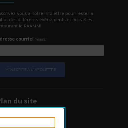
nscrivez-vous à notre infolettre pour rester à
’affut des différents événements et nouvelles
ntourant le RAAMM!
dresse courriel
(requis)
e.
e.
lan du site
Protection des
renseignements