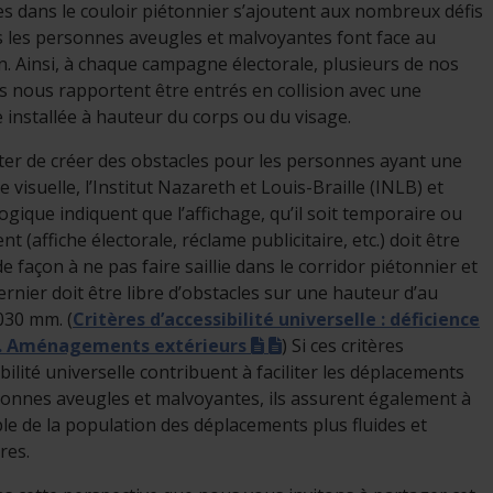
s dans le couloir piétonnier s’ajoutent aux nombreux défis
 les personnes aveugles et malvoyantes font face au
n. Ainsi, à chaque campagne électorale, plusieurs de nos
nous rapportent être entrés en collision avec une
 installée à hauteur du corps ou du visage.
ter de créer des obstacles pour les personnes ayant une
e visuelle, l’Institut Nazareth et Louis-Braille (INLB) et
logique indiquent que l’affichage, qu’il soit temporaire ou
 (affiche électorale, réclame publicitaire, etc.) doit être
de façon à ne pas faire saillie dans le corridor piétonnier et
ernier doit être libre d’obstacles sur une hauteur d’au
030 mm. (
Critères d’accessibilité universelle : déficience
(pdf)
(pdf)
e. Aménagements extérieurs
) Si ces critères
ibilité universelle contribuent à faciliter les déplacements
onnes aveugles et malvoyantes, ils assurent également à
le de la population des déplacements plus fluides et
res.