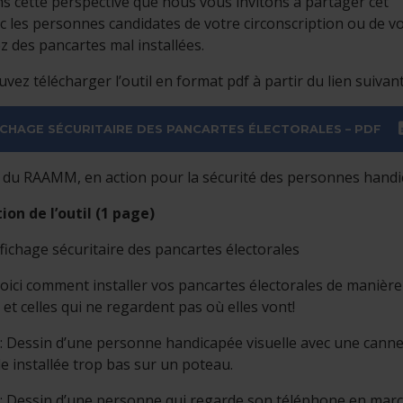
ns cette perspective que nous vous invitons à partager cet
ec les personnes candidates de votre circonscription ou de vot
z des pancartes mal installées.
vez télécharger l’outil en format pdf à partir du lien suivant
ICHAGE SÉCURITAIRE DES PANCARTES ÉLECTORALES – PDF
 du RAAMM, en action pour la sécurité des personnes handi
ion de l’outil (1 page)
Affichage sécuritaire des pancartes électorales
Voici comment installer vos pancartes électorales de manièr
s et celles qui ne regardent pas où elles vont!
: Dessin d’une personne handicapée visuelle avec une cann
le installée trop bas sur un poteau.
: Dessin d’une personne qui regarde son téléphone en marc