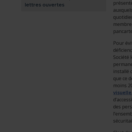
présente
lettres ouvertes
auxquels
quotidie
membres 
pancarte
Pour évi
déficienc
Société 
permanent
installé 
que ce d
moins 2
visuell
d’access
des pers
l’ensemb
sécuritai