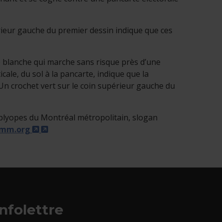
érieur gauche du premier dessin indique que ces
 blanche qui marche sans risque près d’une
cale, du sol à la pancarte, indique que la
Un crochet vert sur le coin supérieur gauche du
yopes du Montréal métropolitain, slogan
Ce lien s’ouvrira dans une nouvelle fenêtre »
amm.org
ouvelle fenêtre »
dans une nouvelle fenêtre.
et hyperlien s'ouvrira dans une nouvelle fenêtre.
Infolettre