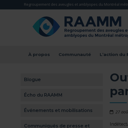
Aller directement au contenu
Regroupement des aveugles et amblyopes du Montréal métr
RETOUR À LA PAGE D'ACCUEIL -
À propos
Communauté
L’action d
Out
Blogue
pan
Écho du RAAMM
Événements et mobilisations
27 aoû
Indétect
Communiqués de presse et