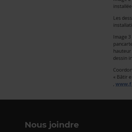
installé
Les dess
installa
Image 3 
pancarte
hauteur 
dessin i
Coordon
« Bâtir 
- Cet hy
,
www.f
Nous joindre