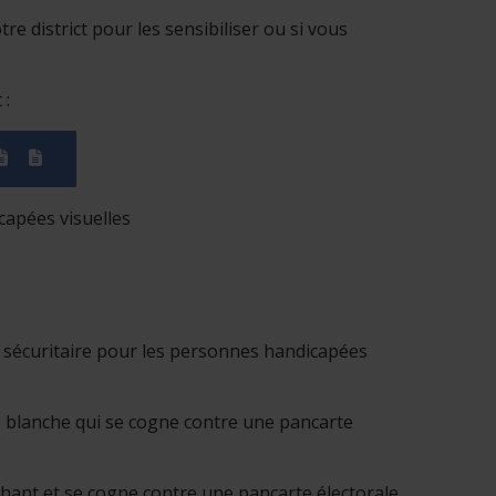
re district pour les sensibiliser ou si vous
 :
(PDF)
(PDF)
capées visuelles
e sécuritaire pour les personnes handicapées
e blanche qui se cogne contre une pancarte
hant et se cogne contre une pancarte électorale