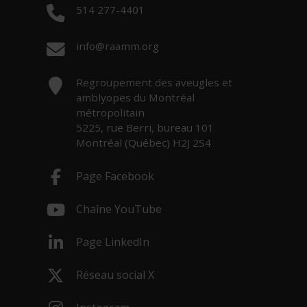
Téléphone :
514 277-4401
Courriel :
info@raamm.org
Adresse :
Regroupement des aveugles et
amblyopes du Montréal
métropolitain
5225, rue Berri, bureau 101
Montréal (Québec) H2J 2S4
Page Facebook
- Cet hyperlien s'ouvrira dans une nouv
Chaîne YouTube
- Cet hyperlien s'ouvrira dans une nouv
Page LinkedIn
- Cet hyperlien s'ouvrira dans une nouv
Réseau social X
- Cet hyperlien s'ouvrira dans une nouv