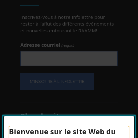
Inscrivez-vous à notre infolettre pour
rester à l’affut des différents événements
et nouvelles entourant le RAAMM!
Adresse courriel
(requis)
Plan du site
Bienvenue sur le site Web du
Protection des