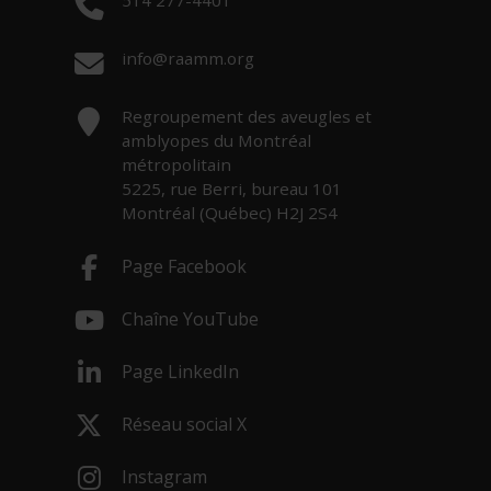
514 277-4401
Courriel :
info@raamm.org
Adresse :
Regroupement des aveugles et
amblyopes du Montréal
métropolitain
5225, rue Berri, bureau 101
Montréal (Québec) H2J 2S4
Page Facebook
- Cet hyperlien s'ouvrira dans une nouv
Chaîne YouTube
- Cet hyperlien s'ouvrira dans une nouv
Page LinkedIn
- Cet hyperlien s'ouvrira dans une nouv
Réseau social X
- Cet hyperlien s'ouvrira dans une nouv
Instagram