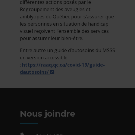
différentes actions posés par le
Regroupement des aveugles et
amblyopes du Québec pour s’assurer que
les personnes en situation de handicap
visuel reçoivent l’ensemble des services
pour assurer leur bien-être.
Entre autre un guide d’autosoins du MSSS
en version accessible
:
https://raaq.qc.ca/covid-19/guide-
- Cet hyperlien s'ouvrira dans un
dautosoins/
Nous joindre
Téléphone :