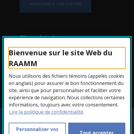
Plan du site
Bienvenue sur le site Web du
Protection des
RAAMM
renseignements
Nous utilisons des fichiers témoins (appelés
cookies
Accessibilité
en anglais) pour assurer le bon fonctionnement du
site, ainsi que pour personnaliser et faciliter votre
expérience de navigation. Nous collectons certaines
informations, toujours avec votre consentement.
Lire la politique de confidentialité.
Copyright © 2026 RAAMM. Tous droits
réservés.
Personnaliser vos
Tout accepter
Personnaliser les témoins