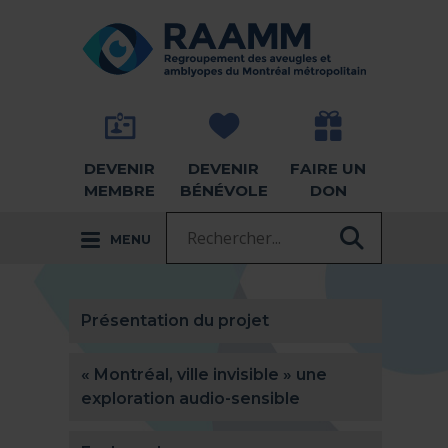
Aller directement au contenu
RETOUR À LA PAGE D'ACCUEIL -
DEVENIR
DEVENIR
FAIRE UN
MEMBRE
BÉNÉVOLE
DON
Recherche :
MENU
RECHER
Présentation du projet
« Montréal, ville invisible » une
exploration audio-sensible