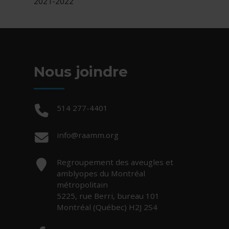
2021-2022
Nous joindre
Téléphone :
514 277-4401
Courriel :
info@raamm.org
Adresse :
Regroupement des aveugles et
amblyopes du Montréal
métropolitain
5225, rue Berri, bureau 101
Montréal (Québec) H2J 2S4