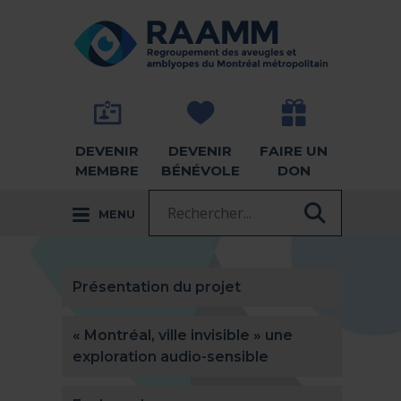
Aller directement au contenu
RETOUR À LA PAGE D'ACCUEIL -
DEVENIR
DEVENIR
FAIRE UN
MEMBRE
BÉNÉVOLE
DON
Recherche :
MENU
RECHER
Présentation du projet
« Montréal, ville invisible » une
exploration audio-sensible