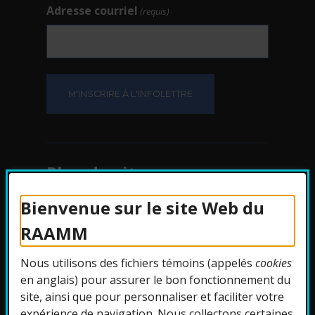
Adresse courriel
(requis)
Plan du site
Bienvenue sur le site Web du
Protection des
RAAMM
renseignements
Nous utilisons des fichiers témoins (appelés
cookies
Accessibilité
en anglais) pour assurer le bon fonctionnement du
site, ainsi que pour personnaliser et faciliter votre
expérience de navigation. Nous collectons certaines