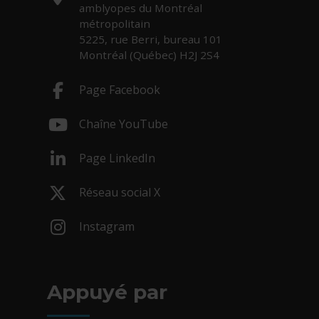
amblyopes du Montréal
métropolitain
5225, rue Berri, bureau 101
Montréal (Québec) H2J 2S4
Page Facebook
- Cet hyperlien s'ouvrira dans une nouv
Chaîne YouTube
- Cet hyperlien s'ouvrira dans une nouv
Page LinkedIn
- Cet hyperlien s'ouvrira dans une nouv
Réseau social X
- Cet hyperlien s'ouvrira dans une nouv
Instagram
- Cet hyperlien s'ouvrira dans une nouv
Appuyé par