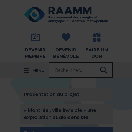
Aller directement au contenu
RETOUR À LA PAGE D'ACCUEIL -
DEVENIR
DEVENIR
FAIRE UN
MEMBRE
BÉNÉVOLE
DON
Recherche :
MENU
RECHER
Présentation du projet
« Montréal, ville invisible » une
exploration audio-sensible