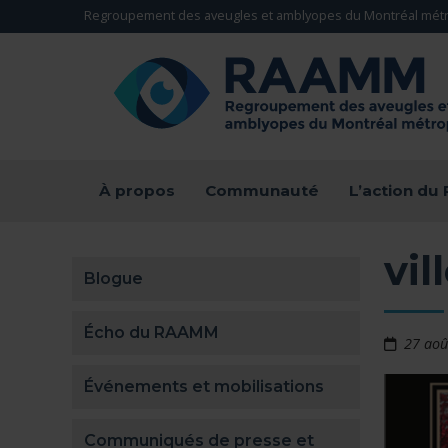
Aller directement au contenu
Regroupement des aveugles et amblyopes du Montréal métr
RETOUR À LA PAGE D'ACCUEIL -
À propos
Communauté
L’action d
vil
Blogue
Écho du RAAMM
27 aoû
Événements et mobilisations
Communiqués de presse et