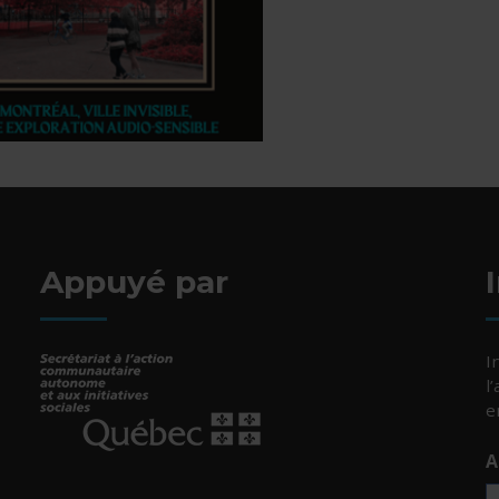
Appuyé par
I
l
e
A
- Cet hyperlien s'ouvrira dans une nouvelle fenêtr