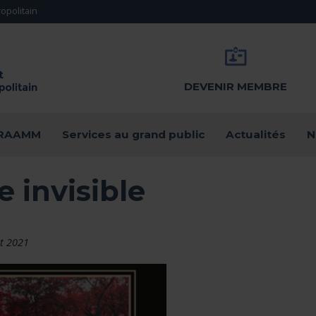
opolitain
DEVENIR MEMBRE
u RAAMM
Services au grand public
Actualités
N
le invisible
t 2021