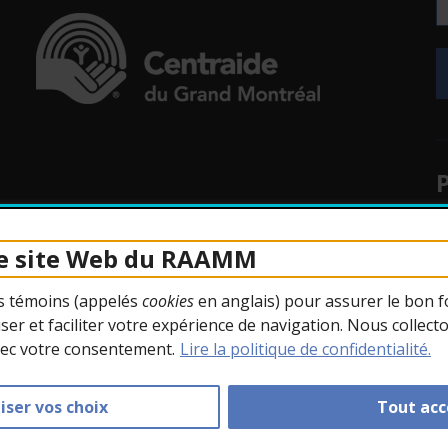
uvelle fenêtre.
- Cet hyperlien s'ouvrira dans une nouvelle fenêtr
uvelle fenêtre.
P
uvelle fenêtre.
le site Web du RAAMM
uvelle fenêtre.
rs témoins (appelés
cookies
en anglais) pour assurer le bon f
uvelle fenêtre.
ser et faciliter votre expérience de navigation. Nous collect
A
vec votre consentement.
Lire la politique de confidentialité.
iser vos choix
Tout acc