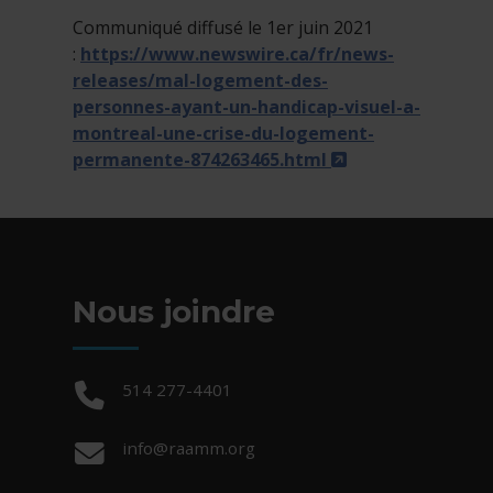
Communiqué diffusé le 1er juin 2021
:
https://www.newswire.ca/fr/news-
releases/mal-logement-des-
personnes-ayant-un-handicap-visuel-a-
montreal-une-crise-du-logement-
- Cet hyperlien 
permanente-874263465.html
Nous joindre
Téléphone :
514 277-4401
Courriel :
info@raamm.org