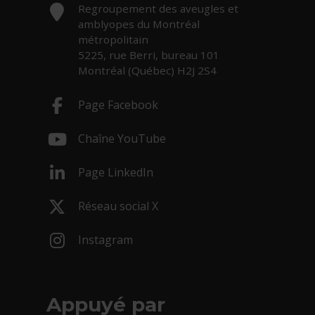
Adresse :
Regroupement des aveugles et
amblyopes du Montréal
métropolitain
5225, rue Berri, bureau 101
Montréal (Québec) H2J 2S4
Page Facebook
- Cet hyperlien s'ouvrira dans une nouv
Chaîne YouTube
- Cet hyperlien s'ouvrira dans une nouv
Page LinkedIn
- Cet hyperlien s'ouvrira dans une nouv
Réseau social X
- Cet hyperlien s'ouvrira dans une nouv
Instagram
- Cet hyperlien s'ouvrira dans une nouv
Appuyé par