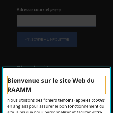
Adresse courriel
(requis)
Plan du site
Bienvenue sur le site Web du
Protection des
RAAMM
renseignements
Nous utilisons des fichiers témoins (appelés
cookies
Accessibilité
en anglais) pour assurer le bon fonctionnement du
site, ainsi que pour personnaliser et faciliter votre