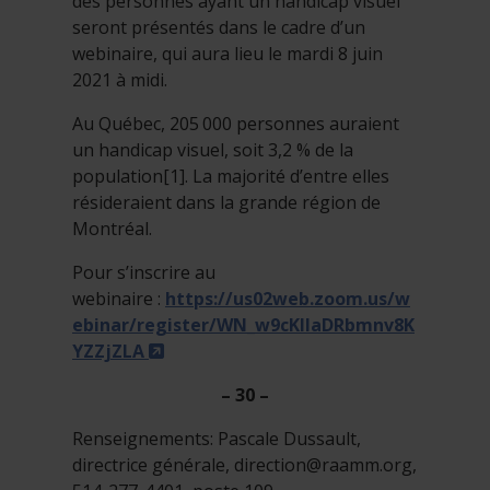
des personnes ayant un handicap visuel
seront présentés dans le cadre d’un
webinaire, qui aura lieu le mardi 8 juin
2021 à midi.
Au Québec, 205 000 personnes auraient
un handicap visuel, soit 3,2 % de la
population[1]. La majorité d’entre elles
résideraient dans la grande région de
Montréal.
Pour s’inscrire au
webinaire :
https://us02web.zoom.us/w
ebinar/register/WN_w9cKIlaDRbmnv8K
- Cet hyperlien s'ouvrira dans une no
YZZjZLA
– 30 –
Renseignements: Pascale Dussault,
directrice générale,
direction@raamm.org
,