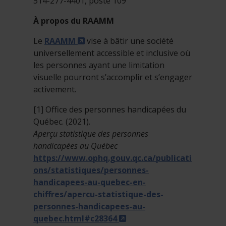
514-277-4401, poste 109
À propos du RAAMM
- Cet hyperlien s'ouvrira dans une 
Le
RAAMM
vise à bâtir une société
universellement accessible et inclusive où
les personnes ayant une limitation
visuelle pourront s’accomplir et s’engager
activement.
[1] Office des personnes handicapées du
Québec. (2021).
Aperçu statistique des personnes
handicapées au Québec
https://www.ophq.gouv.qc.ca/publicati
ons/statistiques/personnes-
handicapees-au-quebec-en-
chiffres/apercu-statistique-des-
personnes-handicapees-au-
- Cet hyperlien s'ouvrira
quebec.html#c28364