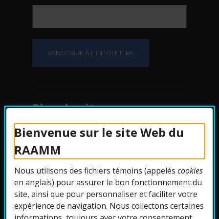
Plan du site
Bienvenue sur le site Web du
Protection des
RAAMM
renseignements
Nous utilisons des fichiers témoins (appelés
cookies
Accessibilité
en anglais) pour assurer le bon fonctionnement du
site, ainsi que pour personnaliser et faciliter votre
expérience de navigation. Nous collectons certaines
informations, toujours avec votre consentement.