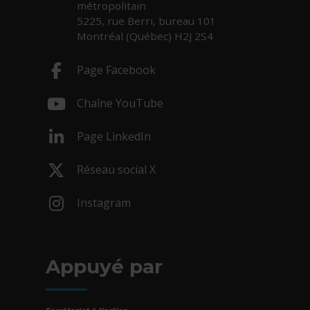
métropolitain
5225, rue Berri, bureau 101
Montréal (Québec) H2J 2S4
Page Facebook
- Cet hyperlien s'ouvrira dans une nouv
Chaîne YouTube
- Cet hyperlien s'ouvrira dans une nouv
Page LinkedIn
- Cet hyperlien s'ouvrira dans une nouv
Réseau social X
- Cet hyperlien s'ouvrira dans une nouv
Instagram
- Cet hyperlien s'ouvrira dans une nouv
Appuyé par