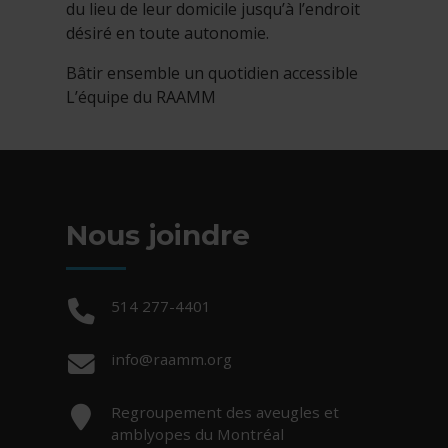
du lieu de leur domicile jusqu’à l’endroit
désiré en toute autonomie.
Bâtir ensemble un quotidien accessible
L’équipe du RAAMM
Nous joindre
Téléphone :
514 277-4401
Courriel :
info@raamm.org
Adresse :
Regroupement des aveugles et
amblyopes du Montréal