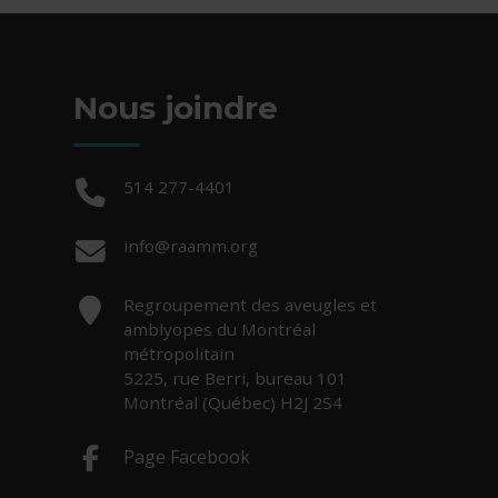
Nous joindre
Téléphone :
514 277-4401
Courriel :
info@raamm.org
Adresse :
Regroupement des aveugles et
amblyopes du Montréal
métropolitain
5225, rue Berri, bureau 101
Montréal (Québec) H2J 2S4
Page Facebook
- Cet hyperlien s'ouvrira dans une nouv