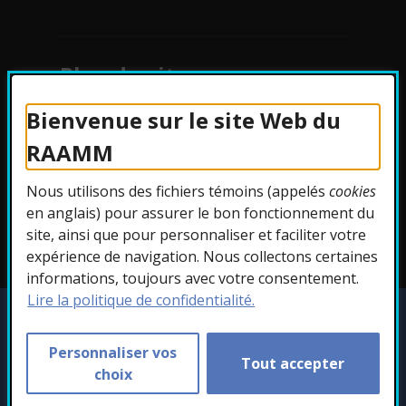
Plan du site
Bienvenue sur le site Web du
Protection des
RAAMM
renseignements
Nous utilisons des fichiers témoins (appelés
cookies
Accessibilité
en anglais) pour assurer le bon fonctionnement du
site, ainsi que pour personnaliser et faciliter votre
expérience de navigation. Nous collectons certaines
informations, toujours avec votre consentement.
Lire la politique de confidentialité.
Copyright © 2026 RAAMM. Tous droits
réservés.
Personnaliser vos
Tout accepter
Personnaliser les témoins
choix
- Cet hyperlien s'ouvr
Conception :
Ekloweb