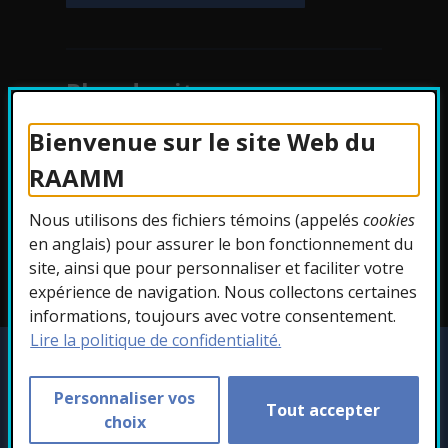
Plan du site
Bienvenue sur le site Web du
Protection des
RAAMM
renseignements
Nous utilisons des fichiers témoins (appelés
cookies
Accessibilité
en anglais) pour assurer le bon fonctionnement du
site, ainsi que pour personnaliser et faciliter votre
expérience de navigation. Nous collectons certaines
informations, toujours avec votre consentement.
Lire la politique de confidentialité.
Copyright © 2026 RAAMM. Tous droits
réservés.
Personnaliser vos
Tout accepter
Personnaliser les témoins
choix
- Cet hyperlien s'ouvr