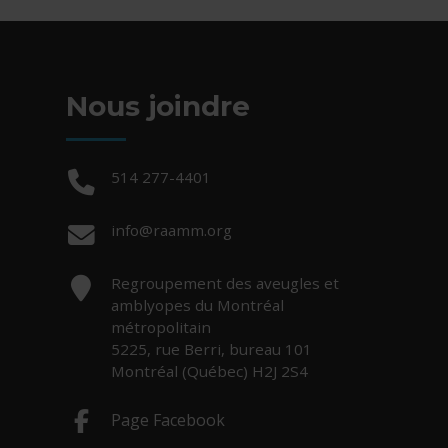
Nous joindre
Téléphone :
514 277-4401
Courriel :
info@raamm.org
Adresse :
Regroupement des aveugles et
amblyopes du Montréal
métropolitain
5225, rue Berri, bureau 101
Montréal (Québec) H2J 2S4
Page Facebook
- Cet hyperlien s'ouvrira dans une nouv