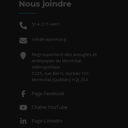
Nous joindre
Téléphone :
514 277-4401
Courriel :
info@raamm.org
Adresse :
Regroupement des aveugles et
amblyopes du Montréal
métropolitain
5225, rue Berri, bureau 101
Montréal (Québec) H2J 2S4
Page Facebook
- Cet hyperlien s'ouvrira dans une nouv
Chaîne YouTube
- Cet hyperlien s'ouvrira dans une nouv
Page LinkedIn