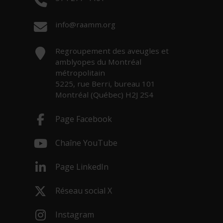
Courriel :
info@raamm.org
Adresse :
Regroupement des aveugles et
amblyopes du Montréal
métropolitain
5225, rue Berri, bureau 101
Montréal (Québec) H2J 2S4
Page Facebook
- Cet hyperlien s'ouvrira dans une nouv
Chaîne YouTube
- Cet hyperlien s'ouvrira dans une nouv
Page LinkedIn
- Cet hyperlien s'ouvrira dans une nouv
Réseau social X
- Cet hyperlien s'ouvrira dans une nouv
Instagram