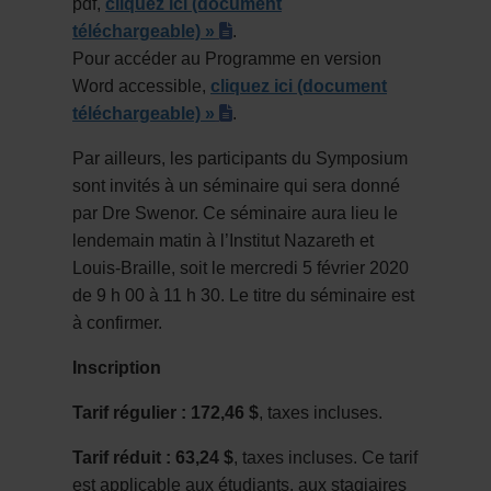
pdf
,
cliquez ici
(document
(pdf)
téléchargeable) »
.
Pour accéder au Programme en version
Word accessibl
e,
cliquez ici
(document
(docx)
téléchargeable) »
.
Par ailleurs, les participants du Symposium
sont invités à un séminaire qui sera donné
par Dre Swenor. Ce séminaire aura lieu le
lendemain matin à l’Institut Nazareth et
Louis-Braille, soit le mercredi 5 février 2020
de 9 h 00 à 11 h 30. Le titre du séminaire est
à confirmer.
Inscription
Tarif régulier : 172,46 $
, taxes incluses.
Tarif réduit : 63,24 $
, taxes incluses. Ce tarif
est applicable aux étudiants, aux stagiaires