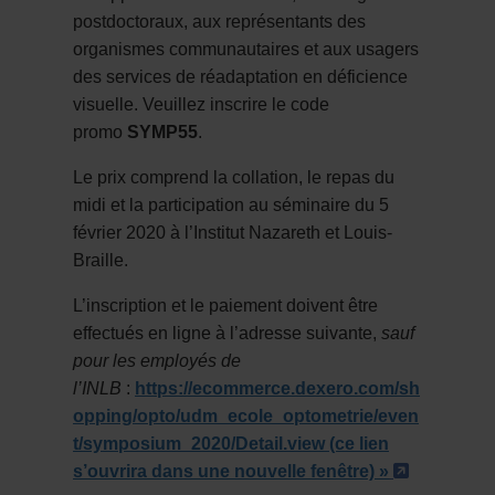
postdoctoraux, aux représentants des
organismes communautaires et aux usagers
des services de réadaptation en déficience
visuelle. Veuillez inscrire le code
promo
SYMP55
.
Le prix comprend la collation, le repas du
midi et la participation au séminaire du 5
février 2020 à l’Institut Nazareth et Louis-
Braille.
L’inscription et le paiement doivent être
effectués en ligne à l’adresse suivante,
sauf
pour les employés de
l’INLB
:
https://ecommerce.dexero.com/sh
opping/opto/udm_ecole_optometrie/even
t/symposium_2020/Detail.view
(ce lien
- Cet hyp
s’ouvrira dans une nouvelle fenêtre) »