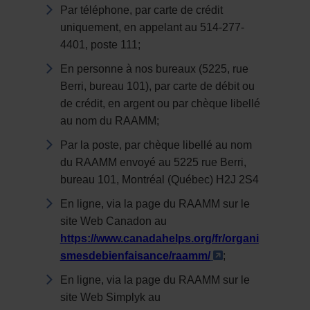
Par téléphone, par carte de crédit
uniquement, en appelant au 514-277-
4401, poste 111;
En personne à nos bureaux (5225, rue
Berri, bureau 101), par carte de débit ou
de crédit, en argent ou par chèque libellé
au nom du RAAMM;
Par la poste, par chèque libellé au nom
du RAAMM envoyé au 5225 rue Berri,
bureau 101, Montréal (Québec) H2J 2S4
En ligne, via la page du RAAMM sur le
site Web Canadon au
https://www.canadahelps.org/fr/organi
- Cet hyperlien 
smesdebienfaisance/raamm/
;
En ligne, via la page du RAAMM sur le
site Web Simplyk au