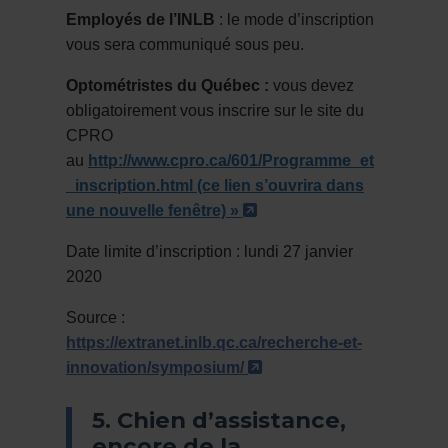
Employés de l’INLB
: le mode d’inscription
vous sera communiqué sous peu.
Optométristes du Québec :
vous devez
obligatoirement vous inscrire sur le site du
CPRO
au
http://www.cpro.ca/601/Programme_et
_inscription.html
(ce lien s’ouvrira dans
- Cet hyperlien s'ouvrir
une nouvelle fenêtre) »
Date limite d’inscription : lundi 27 janvier
2020
Source :
https://extranet.inlb.qc.ca/recherche-et-
- Cet hyperlien s'ouvri
innovation/symposium/
5. Chien d’assistance,
encore de la