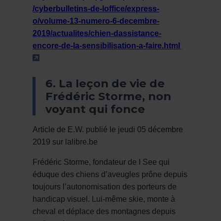
/cyberbulletins-de-loffice/express-
o/volume-13-numero-6-decembre-
2019/actualites/chien-dassistance-
encore-de-la-sensibilisation-a-faire.html
- Cet hyperlien s'ouvrira dans une nouvelle fe
6. La leçon de vie de
Frédéric Storme, non
voyant qui fonce
Article de E.W. publié le jeudi 05 décembre
2019 sur lalibre.be
Frédéric Storme, fondateur de I See qui
éduque des chiens d’aveugles prône depuis
toujours l’autonomisation des porteurs de
handicap visuel. Lui-même skie, monte à
cheval et déplace des montagnes depuis