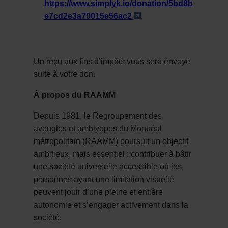
https://www.simplyk.io/donation/5bd8b
- Cet hyperlien s'ouv
e7cd2e3a70015e56ac2
.
Un reçu aux fins d’impôts vous sera envoyé
suite à votre don.
À propos du RAAMM
Depuis 1981, le Regroupement des
aveugles et amblyopes du Montréal
métropolitain (RAAMM) poursuit un objectif
ambitieux, mais essentiel : contribuer à bâtir
une société universelle accessible où les
personnes ayant une limitation visuelle
peuvent jouir d’une pleine et entière
autonomie et s’engager activement dans la
société.